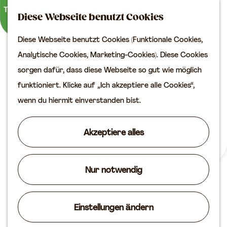
Kultur
K
S
Diese Webseite benutzt Cookies
a
u
M
Planen Sie Ihren Besuch
Diese Webseite benutzt Cookies (Funktionale Cookies,
G
r
c
e
VVV
Analytische Cookies, Marketing-Cookies). Diese Cookies
e
t
h
n
Erreichbarkeit
sorgen dafür, dass diese Webseite so gut wie möglich
h
e
e
ü
Übernachten
funktioniert. Klicke auf „Ich akzeptiere alle Cookies“,
e
n
Planen Sie Ihren
wenn du hiermit einverstanden bist.
n
Besuch auf der Karte
S
Akzeptiere alles
i
Routen
e
Agenda
z
Nur notwendig
u
r
Einstellungen ändern
H
Denkmäler in Vianen
o