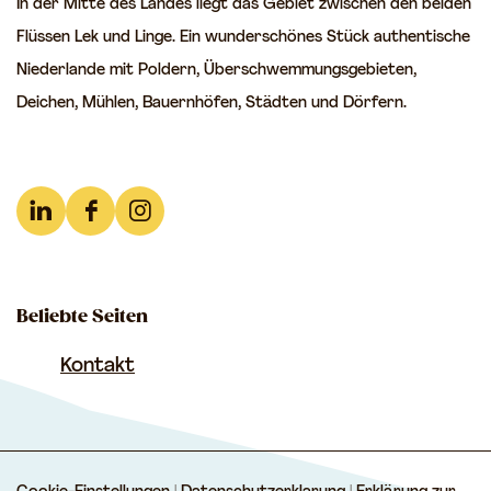
In der Mitte des Landes liegt das Gebiet zwischen den beiden
Flüssen Lek und Linge. Ein wunderschönes Stück authentische
Niederlande mit Poldern, Überschwemmungsgebieten,
Deichen, Mühlen, Bauernhöfen, Städten und Dörfern.
L
F
I
i
a
n
n
c
s
Beliebte Seiten
k
e
t
e
b
a
Kontakt
d
o
g
I
o
r
n
k
a
T
T
m