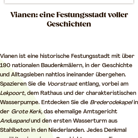
m
Vianen: eine Festungsstadt voller
e
Geschichten
p
a
g
e
Vianen ist eine historische Festungsstadt mit über
190 nationalen Baudenkmälern, in der Geschichte
und Alltagsleben nahtlos ineinander übergehen.
Spazieren Sie die
Voorstraat
entlang, vorbei am
Lekpoort
, dem Rathaus und der charakteristischen
Wasserpumpe. Entdecken Sie die
Brederodekapel
in
der
Grote Kerk
, das ehemalige Amtsgericht
Anduspand
und den ersten Wasserturm aus
Stahlbeton in den Niederlanden. Jedes Denkmal