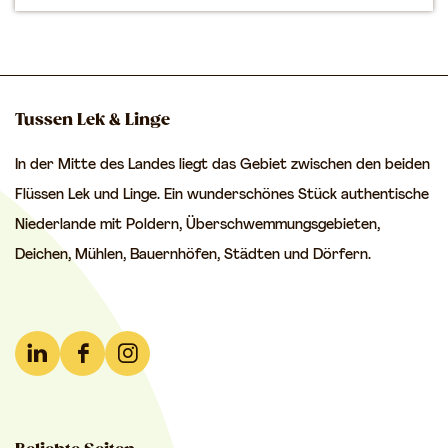
d
m
e
e
r
p
S
a
Tussen Lek & Linge
u
g
In der Mitte des Landes liegt das Gebiet zwischen den beiden
c
e
Flüssen Lek und Linge. Ein wunderschönes Stück authentische
h
Niederlande mit Poldern, Überschwemmungsgebieten,
e
Deichen, Mühlen, Bauernhöfen, Städten und Dörfern.
n
a
c
h
L
F
I
.
i
a
n
.
n
c
s
.