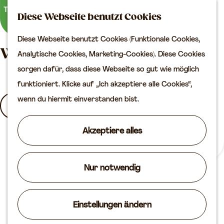
Kultur
K
S
Diese Webseite benutzt Cookies
a
u
M
Planen Sie Ihren Besuch
Diese Webseite benutzt Cookies (Funktionale Cookies,
G
r
c
e
VVV
Wonach suchst du?
Analytische Cookies, Marketing-Cookies). Diese Cookies
e
t
h
n
Erreichbarkeit
sorgen dafür, dass diese Webseite so gut wie möglich
h
e
e
ü
Übernachten
funktioniert. Klicke auf „Ich akzeptiere alle Cookies“,
e
n
Planen Sie Ihren
I
wenn du hiermit einverstanden bist.
n
Besuch auf der Karte
c
S
h
Akzeptiere alles
i
S
Routen
b
e
u
Agenda
i
z
c
Nur notwendig
n
u
h
a
r
e
u
Einstellungen ändern
H
n
f
o