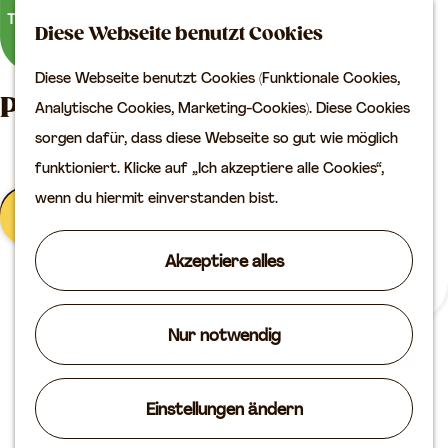
Kultur
K
S
Diese Webseite benutzt Cookies
a
u
M
Planen Sie Ihren Besuch
Diese Webseite benutzt Cookies (Funktionale Cookies,
G
r
c
e
VVV
Planen Sie Ihren Besuch auf der
Analytische Cookies, Marketing-Cookies). Diese Cookies
e
t
h
n
Erreichbarkeit
Karte
sorgen dafür, dass diese Webseite so gut wie möglich
h
e
e
ü
Übernachten
funktioniert. Klicke auf „Ich akzeptiere alle Cookies“,
e
n
Planen Sie Ihren
Leaflet
|
©
OpenStreetMap
contributors
wenn du hiermit einverstanden bist.
n
Besuch auf der Karte
Keine Ergebnisse gefunden
+
Filter
S
−
Akzeptiere alles
i
Routen
e
Agenda
z
Nur notwendig
u
r
Einstellungen ändern
H
o