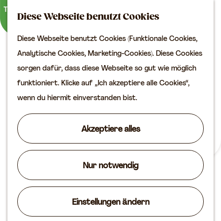
Kultur
K
S
Diese Webseite benutzt Cookies
a
u
M
Planen Sie Ihren Besuch
Diese Webseite benutzt Cookies (Funktionale Cookies,
G
r
c
e
VVV
Analytische Cookies, Marketing-Cookies). Diese Cookies
e
t
h
n
Erreichbarkeit
sorgen dafür, dass diese Webseite so gut wie möglich
h
e
e
ü
Übernachten
funktioniert. Klicke auf „Ich akzeptiere alle Cookies“,
e
n
Planen Sie Ihren
wenn du hiermit einverstanden bist.
n
Besuch auf der Karte
S
Akzeptiere alles
i
Routen
e
Agenda
z
Nur notwendig
u
r
Einstellungen ändern
H
Leerdam
o