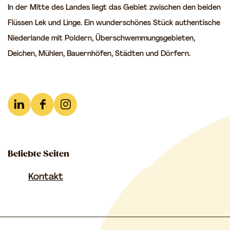
In der Mitte des Landes liegt das Gebiet zwischen den beiden
Flüssen Lek und Linge. Ein wunderschönes Stück authentische
Niederlande mit Poldern, Überschwemmungsgebieten,
Deichen, Mühlen, Bauernhöfen, Städten und Dörfern.
L
F
I
i
a
n
n
c
s
Beliebte Seiten
k
e
t
e
b
a
Kontakt
d
o
g
I
o
r
n
k
a