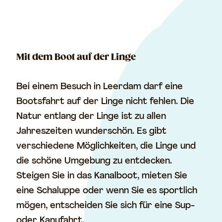
n
f
o
r
Mit dem Boot auf der Linge
m
a
Bei einem Besuch in Leerdam darf eine
t
Bootsfahrt auf der Linge nicht fehlen. Die
i
Natur entlang der Linge ist zu allen
o
Jahreszeiten wunderschön. Es gibt
n
verschiedene Möglichkeiten, die Linge und
s
die schöne Umgebung zu entdecken.
p
Steigen Sie in das Kanalboot, mieten Sie
u
eine Schaluppe oder wenn Sie es sportlich
n
mögen, entscheiden Sie sich für eine Sup-
k
oder Kanufahrt.