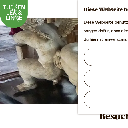
Diese Webseite b
Diese Webseite benutzt
G
sorgen dafür, dass dies
e
du hiermit einverstand
h
e
n
S
i
e
z
u
Besuch
r
H