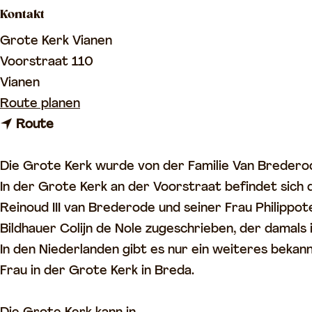
Kontakt
o
m
Grote Kerk Vianen
e
Voorstraat 110
p
Vianen
a
b
Route planen
g
b
i
Route
e
i
s
s
B
Die Grote Kerk wurde von der Familie Van Bredero
B
e
In der Grote Kerk an der Voorstraat befindet sich 
e
s
Reinoud III van Brederode und seiner Frau Philipp
s
u
Bildhauer Colijn de Nole zugeschrieben, der damals
u
c
In den Niederlanden gibt es nur ein weiteres bekann
c
h
Frau in der Grote Kerk in Breda.
h
e