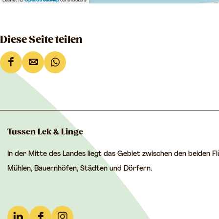
Leaflet
|
©
OpenStreetMap
contributors
Diese Seite teilen
D
D
D
i
i
i
e
e
e
s
s
s
e
e
e
Tussen Lek & Linge
S
S
S
In der Mitte des Landes liegt das Gebiet zwischen den beiden 
e
e
e
Mühlen, Bauernhöfen, Städten und Dörfern.
i
i
i
t
t
t
e
e
e
t
t
t