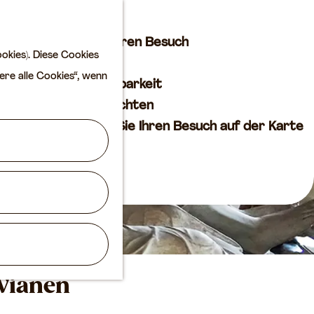
Kultur
K
S
a
u
M
Planen Sie Ihren Besuch
okies). Diese Cookies
r
c
e
VVV
ere alle Cookies“, wenn
t
h
n
Erreichbarkeit
e
e
ü
Übernachten
n
Planen Sie Ihren Besuch auf der Karte
Routen
Agenda
 Vianen