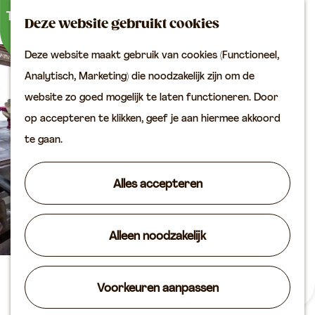
Buitenactiviteiten
K
Z
Binnenuitjes
Deze website gebruikt cookies
a
o
M
Met kinderen
Deze website maakt gebruik van cookies (Functioneel,
a
e
e
G
Analytisch, Marketing) die noodzakelijk zijn om de
r
k
n
Plan je bezoek
a
website zo goed mogelijk te laten functioneren. Door
t
e
u
Bereikbaarheid
n
op accepteren te klikken, geef je aan hiermee akkoord
n
VVV locaties
a
te gaan.
Plan je bezoek op de
a
kaart
r
Alles accepteren
Overnachten
d
Arrangementen
e
Groepen & zakelijk
Alleen noodzakelijk
h
o
Agenda
m
Bezoek de Grote Kerk van
Voorkeuren aanpassen
Routes
e
Vianen