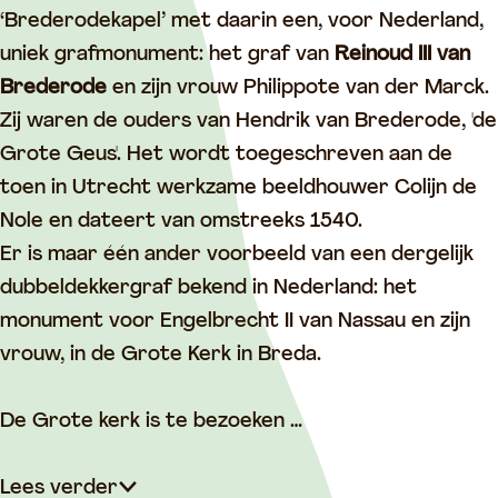
e
k
‘Brederodekapel’ met daarin een, voor Nederland,
k
d
uniek grafmonument: het graf van
Reinoud III van
d
e
Brederode
en zijn vrouw Philippote van der Marck.
e
G
Zij waren de ouders van Hendrik van Brederode, 'de
G
r
Grote Geus'. Het wordt toegeschreven aan de
r
o
toen in Utrecht werkzame beeldhouwer Colijn de
o
t
Nole en dateert van omstreeks 1540.
t
e
Er is maar één ander voorbeeld van een dergelijk
e
K
dubbeldekkergraf bekend in Nederland: het
K
e
monument voor Engelbrecht II van Nassau en zijn
e
r
vrouw, in de Grote Kerk in Breda.
r
k
k
v
De Grote kerk is te bezoeken …
v
a
a
n
Lees verder