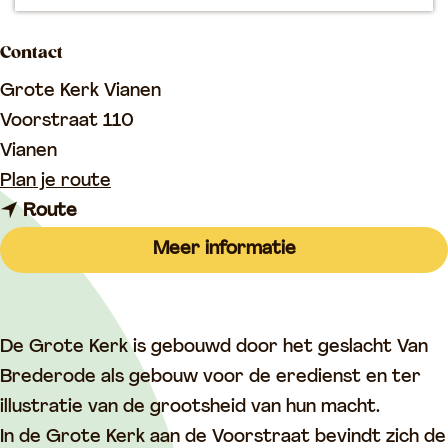
p
a
Contact
g
Grote Kerk Vianen
e
Voorstraat 110
Vianen
n
Plan je route
n
a
Route
a
a
Meer informatie
a
r
r
B
B
e
De Grote Kerk is gebouwd door het geslacht Van
e
z
Brederode als gebouw voor de eredienst en ter
z
o
illustratie van de grootsheid van hun macht.
o
e
In de Grote Kerk aan de Voorstraat bevindt zich de