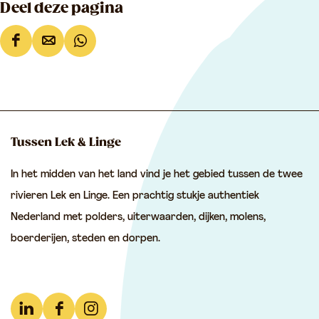
Deel deze pagina
D
D
D
e
e
e
e
e
e
l
l
l
d
d
d
Tussen Lek & Linge
e
e
e
In het midden van het land vind je het gebied tussen de twee
z
z
z
rivieren Lek en Linge. Een prachtig stukje authentiek
e
e
e
Nederland met polders, uiterwaarden, dijken, molens,
p
p
p
boerderijen, steden en dorpen.
a
a
a
g
g
g
i
i
i
n
n
n
L
F
I