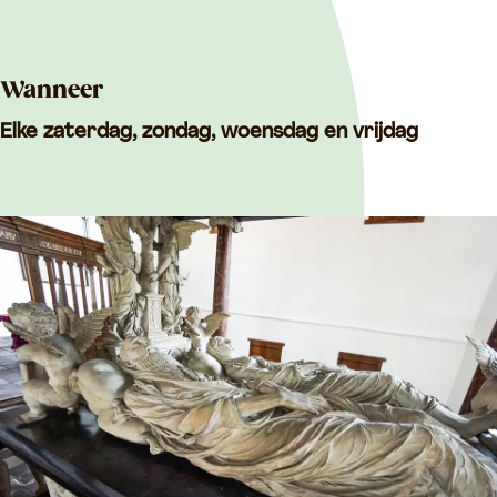
n
V
V
i
i
a
Wanneer
a
n
Elke zaterdag, zondag, woensdag en vrijdag
n
e
e
n
n