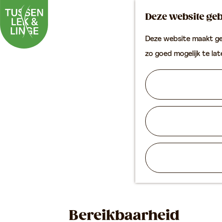
Deze website geb
Deze website maakt geb
G
zo goed mogelijk te la
a
n
a
a
r
d
e
h
o
m
Bereikbaarheid
e