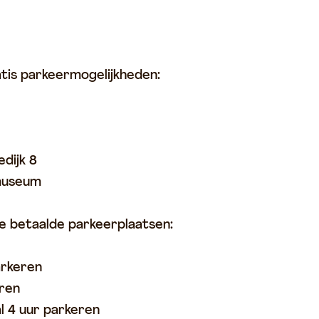
ratis parkeermogelijkheden:
dijk 8
asmuseum
se betaalde parkeerplaatsen:
parkeren
eren
l 4 uur parkeren