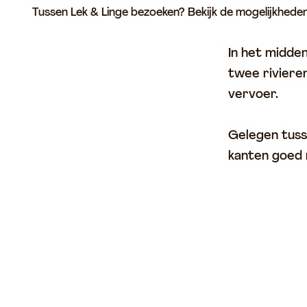
Tussen Lek & Linge bezoeken? Bekijk de mogelijkheden
p
a
In het midden
g
twee riviere
e
vervoer.
Gelegen tusse
kanten goed 