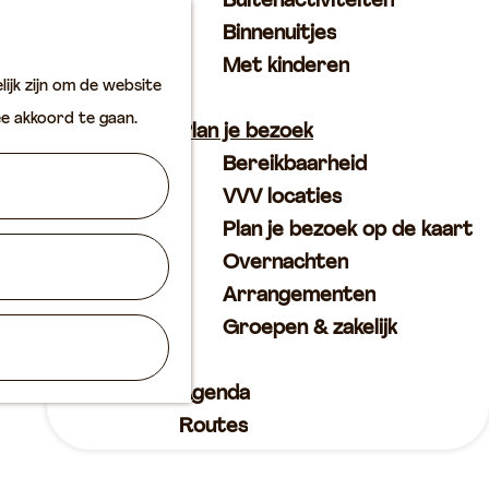
Buitenactiviteiten
K
Z
Binnenuitjes
a
o
M
Met kinderen
ijk zijn om de website
a
e
e
ee akkoord te gaan.
r
k
n
Plan je bezoek
t
e
u
Bereikbaarheid
n
VVV locaties
Plan je bezoek op de kaart
Overnachten
Arrangementen
Groepen & zakelijk
Agenda
Routes