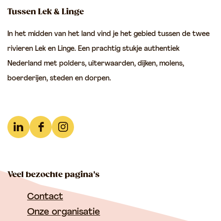
Tussen Lek & Linge
In het midden van het land vind je het gebied tussen de twee
rivieren Lek en Linge. Een prachtig stukje authentiek
Nederland met polders, uiterwaarden, dijken, molens,
boerderijen, steden en dorpen.
L
F
I
i
a
n
n
c
s
Veel bezochte pagina's
k
e
t
e
b
a
Contact
d
o
g
Onze organisatie