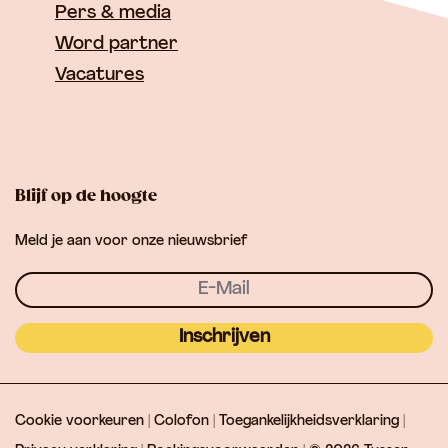
I
o
r
Pers & media
n
k
a
Word partner
T
T
m
Vacatures
u
u
T
s
s
u
s
s
s
e
e
s
Blijf op de hoogte
n
n
e
Meld je aan voor onze nieuwsbrief
L
L
n
e
e
L
k
k
e
&
&
k
Inschrijven
L
L
&
i
i
L
Cookie voorkeuren
|
Colofon
|
Toegankelijkheidsverklaring
|
n
n
i