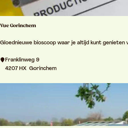
i
j
n
Vue Gorinchem
V
e
V
Gloednieuwe bioscoop waar je altijd kunt genieten v
r
u
w
e
Franklinweg 9
o
G
4207 HX
Gorinchem
n
o
d
r
e
i
r
n
i
c
n
h
g