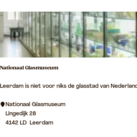
o
o
e
e
r
e
k
t
r
j
e
o
e
e
p
r
:
o
Nationaal Glasmuseum
p
:
N
Leerdam is niet voor niks de glasstad van Nederland
a
t
Nationaal Glasmuseum
i
Lingedijk 28
o
4142 LD
Leerdam
n