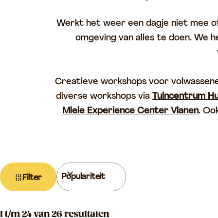
p
Werkt het weer een dagje niet mee of z
a
omgeving van alles te doen. We he
g
e
Creatieve workshops voor volwassenen
diverse workshops via
Tuincentrum Hu
Miele Experience Center Vianen
. Oo
W
S
Filter
a
o
t
r
z
S
t
1 t/m 24 van 26 resultaten