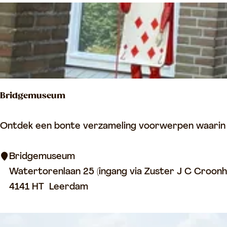
a
a
l
G
l
a
Bridgemuseum
s
m
B
Ontdek een bonte verzameling voorwerpen waarin k
u
r
s
i
Bridgemuseum
e
d
Watertorenlaan 25 (ingang via Zuster J C Croonh
u
g
4141 HT
Leerdam
m
e
m