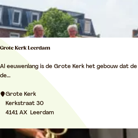
u
s
e
u
m
Grote Kerk Leerdam
G
Al eeuwenlang is de Grote Kerk het gebouw dat de 
r
de...
o
t
Grote Kerk
e
Kerkstraat 30
K
4141 AX
Leerdam
e
r