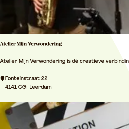
k
L
e
e
r
Atelier Mijn Verwondering
d
a
A
Atelier Mijn Verwondering is dé creatieve verbindin
m
t
e
Fonteinstraat 22
l
4141 CG
Leerdam
i
e
r
M