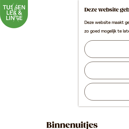
Deze website geb
Deze website maakt geb
G
zo goed mogelijk te la
a
n
a
a
r
d
e
h
o
m
Binnenuitjes
e