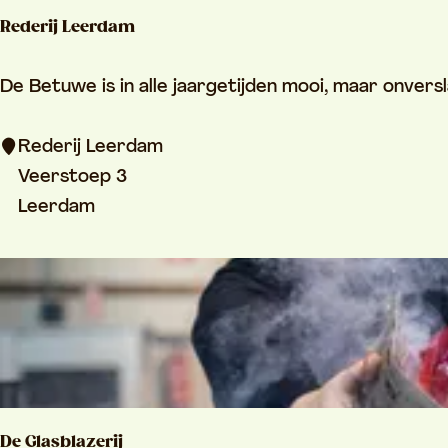
e
Rederij Leerdam
m
R
De Betuwe is in alle jaargetijden mooi, maar onversla
e
d
Rederij Leerdam
e
Veerstoep 3
r
Leerdam
i
j
L
e
e
r
d
De Glasblazerij
a