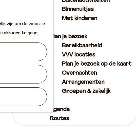
Buitenactiviteiten
K
Z
Binnenuitjes
a
o
M
Met kinderen
ijk zijn om de website
a
e
e
ee akkoord te gaan.
r
k
n
Plan je bezoek
t
e
u
Bereikbaarheid
n
VVV locaties
Plan je bezoek op de kaart
Overnachten
Arrangementen
Groepen & zakelijk
Agenda
Routes