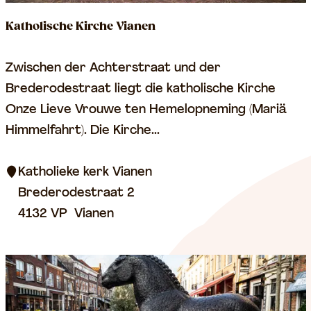
Katholische Kirche Vianen
K
Zwischen der Achterstraat und der
a
Brederodestraat liegt die katholische Kirche
t
Onze Lieve Vrouwe ten Hemelopneming (Mariä
h
Himmelfahrt). Die Kirche...
o
l
Katholieke kerk Vianen
i
Brederodestraat 2
s
4132 VP
Vianen
c
h
e
K