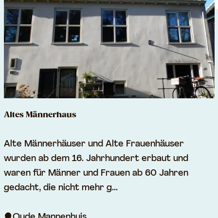
m
u
s
e
u
m
V
i
Altes Männerhaus
a
n
A
Alte Männerhäuser und Alte Frauenhäuser
e
l
wurden ab dem 16. Jahrhundert erbaut und
n
t
waren für Männer und Frauen ab 60 Jahren
e
gedacht, die nicht mehr g...
s
M
Oude Mannenhuis