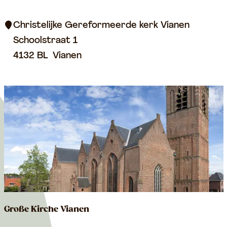
s
t
Christelijke Gereformeerde kerk Vianen
l
Schoolstraat 1
i
4132 BL
Vianen
c
h
-
R
e
f
o
r
m
i
Große Kirche Vianen
e