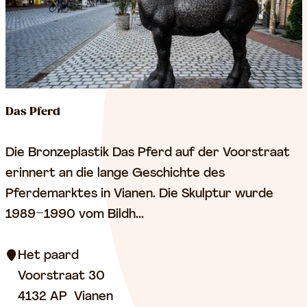
i
r
c
h
e
V
Das Pferd
i
a
D
Die Bronzeplastik Das Pferd auf der Voorstraat
n
a
erinnert an die lange Geschichte des
e
s
Pferdemarktes in Vianen. Die Skulptur wurde
n
P
1989–1990 vom Bildh...
f
e
Het paard
r
Voorstraat 30
d
4132 AP
Vianen