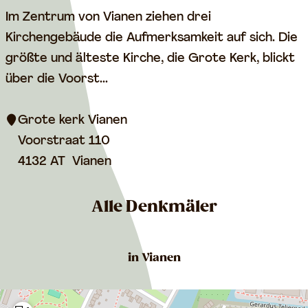
r
G
Im Zentrum von Vianen ziehen drei
t
r
Kirchengebäude die Aufmerksamkeit auf sich. Die
e
o
größte und älteste Kirche, die Grote Kerk, blickt
K
ß
über die Voorst...
i
e
r
K
Grote kerk Vianen
c
i
Voorstraat 110
h
r
4132 AT
Vianen
e
c
V
h
Alle Denkmäler
i
e
a
V
in Vianen
n
i
e
a
n
n