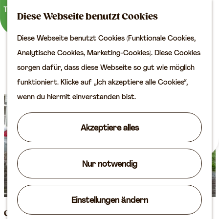
Kultur
K
S
Diese Webseite benutzt Cookies
a
u
M
Planen Sie Ihren Besuch
Diese Webseite benutzt Cookies (Funktionale Cookies,
G
r
c
e
VVV
Denkmäler in Vianen
Analytische Cookies, Marketing-Cookies). Diese Cookies
e
t
h
n
Erreichbarkeit
sorgen dafür, dass diese Webseite so gut wie möglich
h
e
e
ü
Übernachten
funktioniert. Klicke auf „Ich akzeptiere alle Cookies“,
e
n
Planen Sie Ihren
wenn du hiermit einverstanden bist.
n
Besuch auf der Karte
S
Akzeptiere alles
i
Routen
e
Agenda
z
Nur notwendig
u
r
Einstellungen ändern
H
Gedenkstein Außenlandtor
o