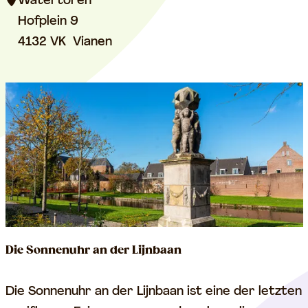
r
Watertoren
t
Hofplein 9
u
4132 VK
Vianen
r
m
V
i
a
n
e
n
Die Sonnenuhr an der Lijnbaan
D
Die Sonnenuhr an der Lijnbaan ist eine der letzten