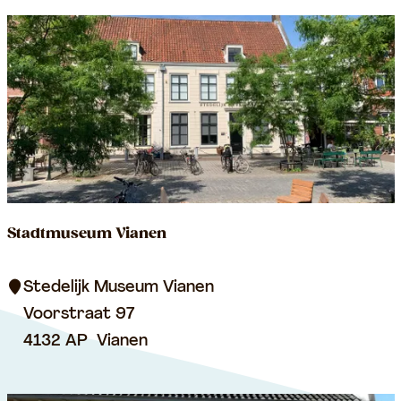
n
e
n
V
i
a
n
e
n
Stadtmuseum Vianen
S
Stedelijk Museum Vianen
t
Voorstraat 97
a
4132 AP
Vianen
d
t