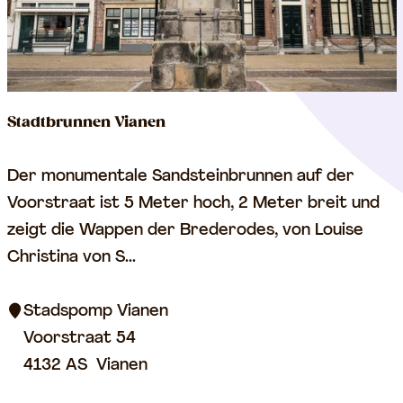
g
o
g
e
V
Stadtbrunnen Vianen
i
a
S
Der monumentale Sandsteinbrunnen auf der
n
t
Voorstraat ist 5 Meter hoch, 2 Meter breit und
e
a
zeigt die Wappen der Brederodes, von Louise
n
d
Christina von S...
t
b
Stadspomp Vianen
r
Voorstraat 54
u
4132 AS
Vianen
n