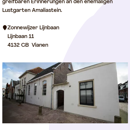
i
greifbaren Erinnerungen an den ehemaligen
e
Lustgarten Amaliastein.
S
o
Zonnewijzer Lijnbaan
n
Lijnbaan 11
n
4132 CB
Vianen
e
n
u
h
r
a
n
d
e