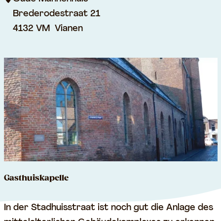
ä
Brederodestraat 21
n
4132 VM
Vianen
n
e
r
h
a
u
s
Gasthuiskapelle
G
In der Stadhuisstraat ist noch gut die Anlage des