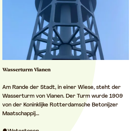
u
n
d
S
t
a
d
t
Wasserturm Vianen
g
r
W
Am Rande der Stadt, in einer Wiese, steht der
a
a
Wasserturm von Vianen. Der Turm wurde 1909
b
s
von der Koninklijke Rotterdamsche Betonijzer
e
s
Maatschappij...
n
e