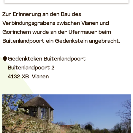
m
G
Zur Erinnerung an den Bau des
e
e
Verbindungsgrabens zwischen Vianen und
p
d
Gorinchem wurde an der Ufermauer beim
a
e
Buitenlandpoort ein Gedenkstein angebracht.
g
n
e
k
Gedenkteken Buitenlandpoort
s
Buitenlandpoort 2
t
4132 XB
Vianen
e
i
n
A
u
ß