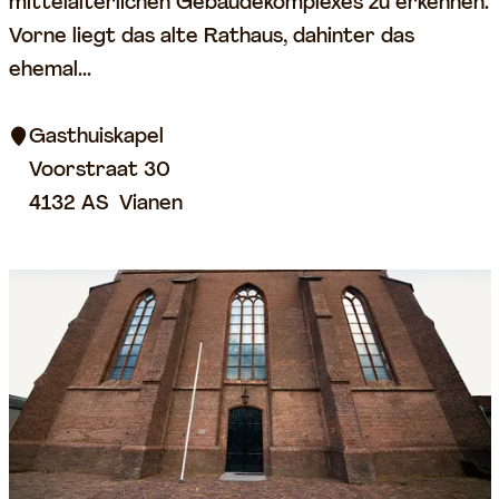
a
mittelalterlichen Gebäudekomplexes zu erkennen.
s
Vorne liegt das alte Rathaus, dahinter das
t
ehemal...
h
u
Gasthuiskapel
i
Voorstraat 30
s
4132 AS
Vianen
k
a
p
e
l
l
e