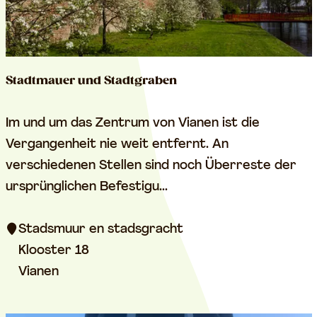
e
n
l
a
Stadtmauer und Stadtgraben
n
d
S
Im und um das Zentrum von Vianen ist die
t
t
Vergangenheit nie weit entfernt. An
o
a
verschiedenen Stellen sind noch Überreste der
r
d
ursprünglichen Befestigu...
t
m
Stadsmuur en stadsgracht
a
Klooster 18
u
Vianen
e
r