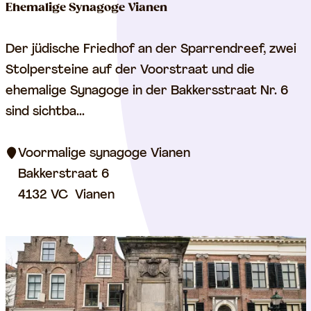
r
Ehemalige Synagoge Vianen
L
i
E
Der jüdische Friedhof an der Sparrendreef, zwei
j
h
Stolpersteine auf der Voorstraat und die
n
e
ehemalige Synagoge in der Bakkersstraat Nr. 6
b
m
sind sichtba...
a
a
a
l
Voormalige synagoge Vianen
n
i
Bakkerstraat 6
g
4132 VC
Vianen
e
S
y
n
a