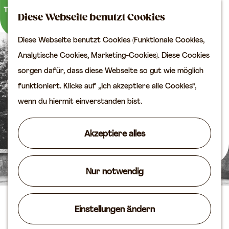
Kultur
K
S
Diese Webseite benutzt Cookies
a
u
M
Planen Sie Ihren Besuch
Diese Webseite benutzt Cookies (Funktionale Cookies,
G
r
c
e
VVV
Analytische Cookies, Marketing-Cookies). Diese Cookies
e
t
h
n
Erreichbarkeit
sorgen dafür, dass diese Webseite so gut wie möglich
h
e
e
ü
Übernachten
funktioniert. Klicke auf „Ich akzeptiere alle Cookies“,
e
n
Planen Sie Ihren
wenn du hiermit einverstanden bist.
n
Besuch auf der Karte
S
Akzeptiere alles
i
Routen
e
Agenda
z
Nur notwendig
u
r
Christlich-Reformierte
Einstellungen ändern
H
Kirche Vianen
o