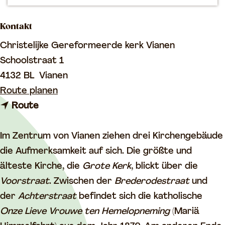
m
Kontakt
e
p
Christelijke Gereformeerde kerk Vianen
a
Schoolstraat 1
g
4132 BL
Vianen
e
b
Route planen
b
i
Route
i
s
s
C
Im Zentrum von Vianen ziehen drei Kirchengebäude
C
h
die Aufmerksamkeit auf sich. Die größte und
h
r
älteste Kirche, die
Grote Kerk
, blickt über die
r
i
Voorstraat
. Zwischen der
Brederodestraat
und
i
s
der
Achterstraat
befindet sich die katholische
s
t
Onze Lieve Vrouwe ten Hemelopneming
(Mariä