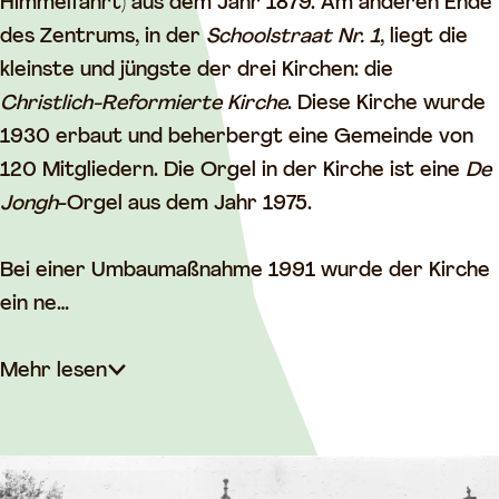
t
l
Himmelfahrt) aus dem Jahr 1879. Am anderen Ende
l
i
des Zentrums, in der
Schoolstraat Nr. 1
, liegt die
i
c
kleinste und jüngste der drei Kirchen: die
c
h
Christlich-Reformierte Kirche
. Diese Kirche wurde
h
-
1930 erbaut und beherbergt eine Gemeinde von
-
R
120 Mitgliedern. Die Orgel in der Kirche ist eine
De
R
e
Jongh
-Orgel aus dem Jahr 1975.
e
f
f
o
Bei einer Umbaumaßnahme 1991 wurde der Kirche
o
r
ein ne…
r
m
m
i
Mehr lesen
i
e
e
r
r
t