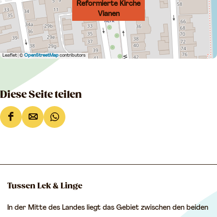
Reformierte Kirche
Vianen
Leaflet
|
©
OpenStreetMap
contributors
Diese Seite teilen
D
D
D
i
i
i
e
e
e
s
s
s
e
e
e
Tussen Lek & Linge
S
S
S
In der Mitte des Landes liegt das Gebiet zwischen den beiden
e
e
e