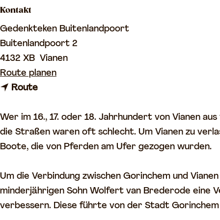
Kontakt
o
m
Gedenkteken Buitenlandpoort
e
Buitenlandpoort 2
p
4132 XB
Vianen
a
b
Route planen
g
b
i
Route
e
i
s
s
G
Wer im 16., 17. oder 18. Jahrhundert von Vianen aus
G
e
die Straßen waren oft schlecht. Um Vianen zu verl
e
d
Boote, die von Pferden am Ufer gezogen wurden.
d
e
e
n
Um die Verbindung zwischen Gorinchem und Vianen zu
n
k
minderjährigen Sohn Wolfert van Brederode eine V
k
s
verbessern. Diese führte von der Stadt Gorinchem