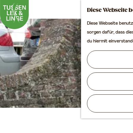
Diese Webseite b
Diese Webseite benutzt
G
sorgen dafür, dass dies
e
du hiermit einverstand
h
e
n
S
i
e
z
u
r
H