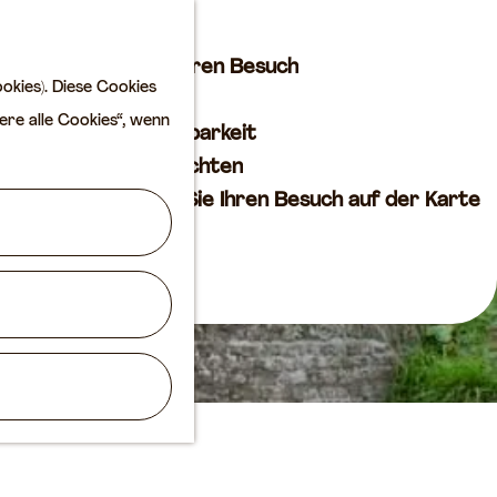
Kultur
K
S
a
u
M
Planen Sie Ihren Besuch
okies). Diese Cookies
r
c
e
VVV
ere alle Cookies“, wenn
t
h
n
Erreichbarkeit
e
e
ü
Übernachten
n
Planen Sie Ihren Besuch auf der Karte
Routen
Agenda