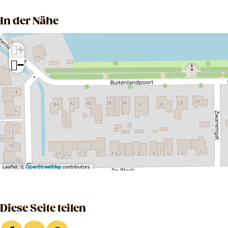
o
r
r
In der Nähe
+
−
Leaflet
|
©
OpenStreetMap
contributors
Diese Seite teilen