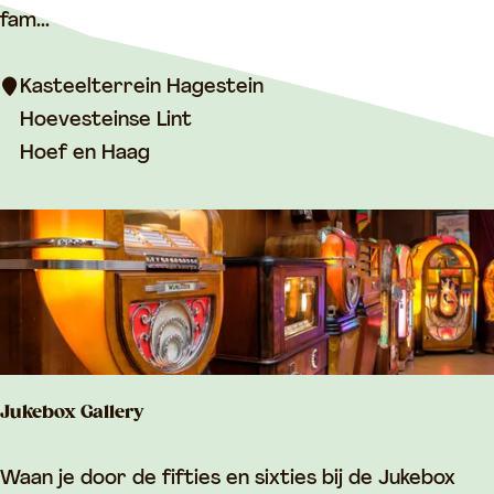
t
fam...
e
e
Kasteelterrein Hagestein
l
Hoevesteinse Lint
t
Hoef en Haag
e
r
r
e
i
n
H
Jukebox Gallery
a
g
J
Waan je door de fifties en sixties bij de Jukebox
e