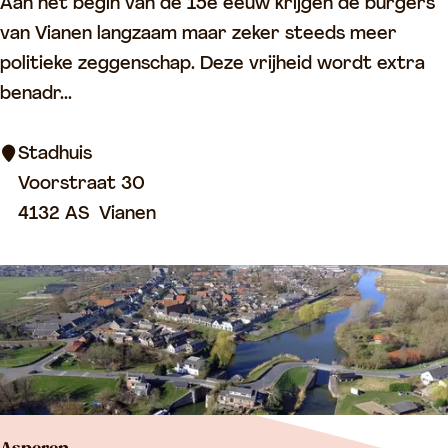
S
Aan het begin van de 15e eeuw krijgen de burgers
a
j
t
van Vianen langzaam maar zeker steeds meer
e
a
politieke zeggenschap. Deze vrijheid wordt extra
n
d
benadr...
,
h
l
u
Stadhuis
o
i
Voorstraat 30
o
s
4132 AS
Vianen
p
V
g
i
r
a
a
n
v
e
e
n
n
,