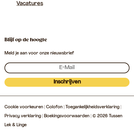
i
a
Vacatures
u
u
T
n
g
s
s
u
a
i
s
s
s
n
e
e
s
Blijf op de hoogte
a
n
n
e
Meld je aan voor onze nieuwsbrief
L
L
n
e
e
L
k
k
e
&
&
k
Inschrijven
L
L
&
i
i
L
Cookie voorkeuren
|
Colofon
|
Toegankelijkheidsverklaring
|
n
n
i
Privacy verklaring
|
Boekingsvoorwaarden
| © 2026 Tussen
g
g
n
Lek & Linge
e
e
g