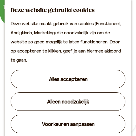
Buitenactiviteiten
K
Z
Binnenuitjes
Deze website gebruikt cookies
a
o
M
Met kinderen
Deze website maakt gebruik van cookies (Functioneel,
a
e
e
G
Analytisch, Marketing) die noodzakelijk zijn om de
r
k
n
Plan je bezoek
a
website zo goed mogelijk te laten functioneren. Door
t
e
u
Bereikbaarheid
n
op accepteren te klikken, geef je aan hiermee akkoord
n
VVV locaties
a
te gaan.
Plan je bezoek op de
a
kaart
r
Alles accepteren
Overnachten
d
Arrangementen
e
Groepen & zakelijk
Alleen noodzakelijk
h
o
Agenda
m
Voorkeuren aanpassen
Routes
Cultuur en historie
e