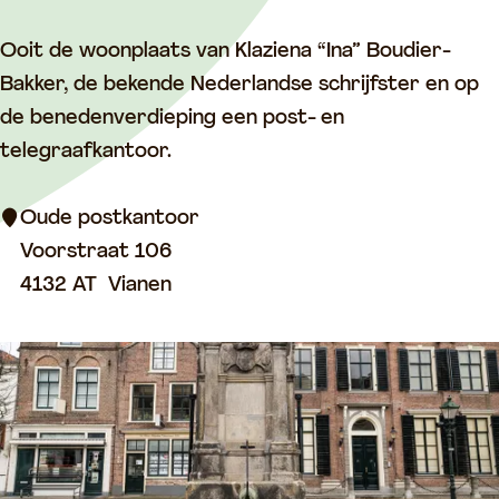
:
m
O
Ooit de woonplaats van Klaziena “Ina” Boudier-
u
Bakker, de bekende Nederlandse schrijfster en op
d
de benedenverdieping een post- en
e
telegraafkantoor.
p
o
Oude postkantoor
s
Voorstraat 106
t
4132 AT
Vianen
k
a
n
t
o
o