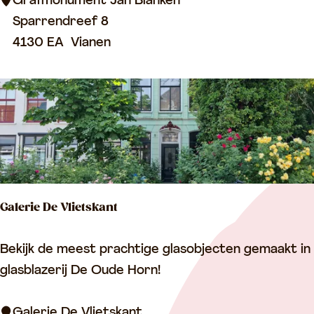
f
Grafmonument Jan Blanken
d
m
Sparrendreef 8
p
o
4130 EA
Vianen
o
n
o
u
r
m
t
e
n
t
J
Galerie De Vlietskant
a
n
G
Bekijk de meest prachtige glasobjecten gemaakt in
B
a
glasblazerij De Oude Horn!
l
l
a
e
Galerie De Vlietskant