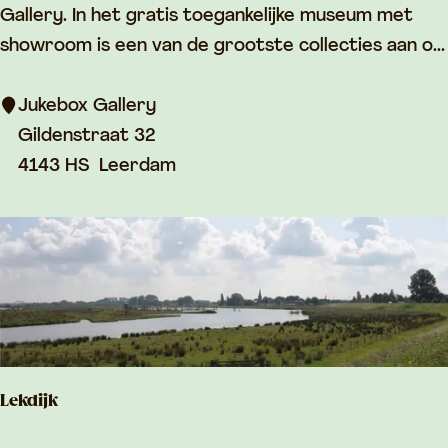
u
Gallery. In het gratis toegankelijke museum met
s
k
showroom is een van de grootste collecties aan o...
t
e
e
b
Jukebox Gallery
i
o
Gildenstraat 32
n
x
4143 HS
Leerdam
G
a
l
l
e
r
y
Lekdijk