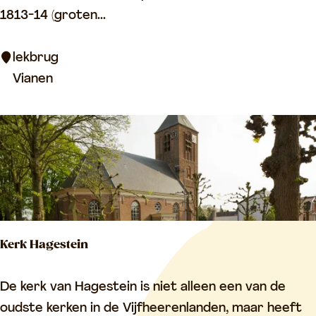
e
1813-14 (groten...
r
k
i
b
lekbrug
j
r
Vianen
e
u
n
g
Kerk Hagestein
K
De kerk van Hagestein is niet alleen een van de
e
oudste kerken in de Vijfheerenlanden, maar heeft