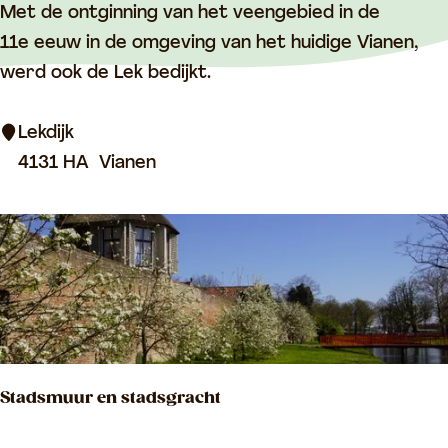
L
Met de ontginning van het veengebied in de
e
11e eeuw in de omgeving van het huidige Vianen,
k
werd ook de Lek bedijkt.
d
i
Lekdijk
j
4131 HA
Vianen
k
Stadsmuur en stadsgracht