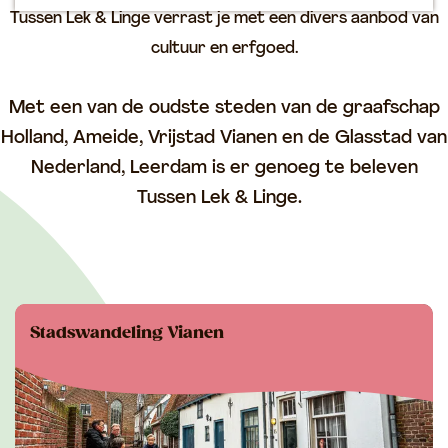
p
Tussen Lek & Linge verrast je met een divers aanbod van
a
cultuur en erfgoed.
g
e
Met een van de oudste steden van de graafschap
Holland, Ameide, Vrijstad Vianen en de Glasstad van
Nederland, Leerdam is er genoeg te beleven
Tussen Lek & Linge.
Stadswandeling Vianen
Ontdek de geschiedenis van Vrijstad Vianen
samen met een stadsgids!