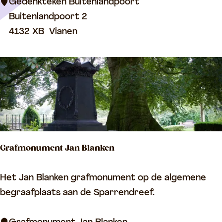
k
Gedenkteken Buitenlandpoort
t
Buitenlandpoort 2
e
4132 XB
Vianen
k
e
n
B
u
i
t
Grafmonument Jan Blanken
e
n
G
Het Jan Blanken grafmonument op de algemene
l
r
begraafplaats aan de Sparrendreef.
a
a
n