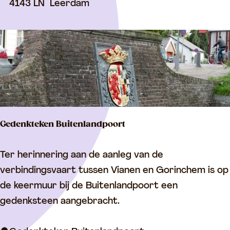
v
4143 LN
Leerdam
L
s
a
e
n
e
T
r
e
d
r
a
L
m
e
’
Gedenkteken Buitenlandpoort
e
d
G
Ter herinnering aan de aanleg van de
e
e
verbindingsvaart tussen Vianen en Gorinchem is op
d
de keermuur bij de Buitenlandpoort een
e
gedenksteen aangebracht.
n