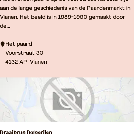
e
aan de lange geschiedenis van de Paardenmarkt in
t
Vianen. Het beeld is in 1989-1990 gemaakt door
p
de...
a
a
Het paard
r
Voorstraat 30
d
4132 AP
Vianen
Draaibrug Bolgerijen