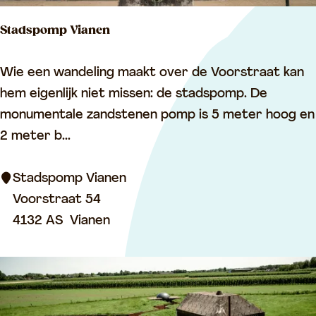
r
Stadspomp Vianen
S
Wie een wandeling maakt over de Voorstraat kan
t
hem eigenlijk niet missen: de stadspomp. De
a
monumentale zandstenen pomp is 5 meter hoog en
d
2 meter b...
s
p
Stadspomp Vianen
o
Voorstraat 54
m
4132 AS
Vianen
p
V
i
a