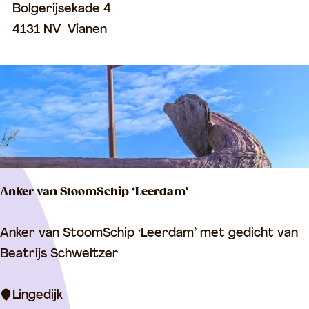
d
Bolgerijsekade 4
e
e
4131 NV
Vianen
e
n
r
l
d
a
a
n
m
d
)
s
c
Anker van StoomSchip ‘Leerdam’
h
a
A
Anker van StoomSchip ‘Leerdam’ met gedicht van
p
n
Beatrijs Schweitzer
e
k
n
e
Lingedijk
h