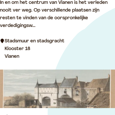
S
In en om het centrum van Vianen is het verleden
t
nooit ver weg. Op verschillende plaatsen zijn
a
resten te vinden van de oorspronkelijke
d
verdedigingsw...
s
m
Stadsmuur en stadsgracht
u
Klooster 18
u
Vianen
r
e
n
s
t
a
d