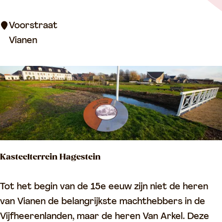
d
n
e
Voorstraat
g
n
Vianen
e
m
n
a
k
r
e
k
r
t
k
V
i
Kasteelterrein Hagestein
a
n
K
Tot het begin van de 15e eeuw zijn niet de heren
e
a
van Vianen de belangrijkste machthebbers in de
n
s
Vijfheerenlanden, maar de heren Van Arkel. Deze