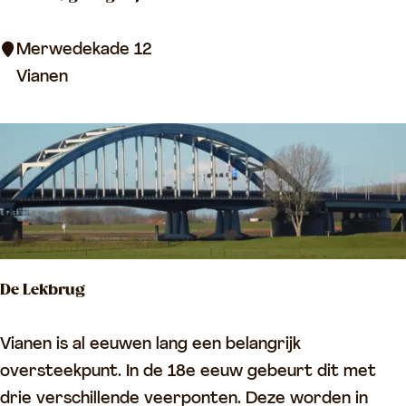
D
Merwedekade 12
r
Vianen
a
a
i
b
r
u
g
De Lekbrug
B
o
D
Vianen is al eeuwen lang een belangrijk
l
e
oversteekpunt. In de 18e eeuw gebeurt dit met
g
L
drie verschillende veerponten. Deze worden in
e