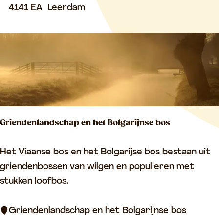
e
4141 EA
Leerdam
H
o
e
k
s
t
e
Griendenlandschap en het Bolgarijnse bos
e
n
G
Het Viaanse bos en het Bolgarijse bos bestaan uit
(
r
griendenbossen van wilgen en populieren met
G
i
stukken loofbos.
K
e
V
n
Griendenlandschap en het Bolgarijnse bos
L