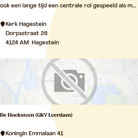
r
ook een lange tijd een centrale rol gespeeld als m...
k
H
Kerk Hagestein
a
Dorpsstraat 26
g
4124 AM
Hagestein
e
s
t
e
i
n
De Hoeksteen (GKV Leerdam)
D
Koningin Emmalaan 41