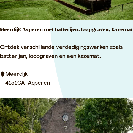
n
e
n
Meerdijk Asperen met batterijen, loopgraven, kazemat
M
Ontdek verschillende verdedigingswerken zoals
e
batterijen, loopgraven en een kazemat.
e
r
Meerdijk
d
4151CA
Asperen
i
j
k
A
s