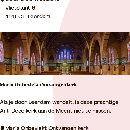
n
r
Vlietskant 6
k
i
4141 CL
Leerdam
e
e
n
D
e
V
l
i
e
Maria Onbevlekt Ontvangenkerk
t
s
M
Als je door Leerdam wandelt, is deze prachtige
k
a
Art-Deco kerk aan de Meent niet te missen.
a
r
n
i
Maria Onbevlekt Ontvangen kerk
t