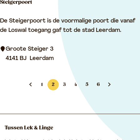
Steigerpoort
s
g
S
De Steigerpoort is de voormalige poort die vanaf
r
t
de Loswal toegang gaf tot de stad Leerdam.
a
e
c
i
Groote Steiger 3
h
g
4141 BJ
Leerdam
t
e
r
1
2
3
4
5
6
p
G
G
H
G
G
G
G
G
o
a
a
u
a
a
a
a
a
o
n
n
i
n
n
n
n
n
r
a
a
d
a
a
a
a
a
t
Tussen Lek & Linge
a
a
i
a
a
a
a
a