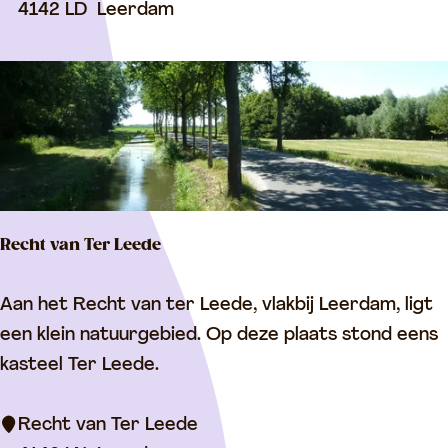
r
4142 LD
Leerdam
e
v
t
a
B
n
o
S
l
t
g
o
a
o
r
Recht van Ter Leede
m
i
S
j
R
Aan het Recht van ter Leede, vlakbij Leerdam, ligt
c
n
e
een klein natuurgebied. Op deze plaats stond eens
h
s
c
kasteel Ter Leede.
i
e
h
p
b
t
Recht van Ter Leede
‘
o