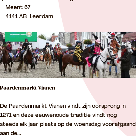
a
Meent 67
O
4141 AB
Leerdam
n
b
e
v
l
e
k
Paardenmarkt Vianen
t
O
P
De Paardenmarkt Vianen vindt zijn oorsprong in
n
a
1271 en deze eeuwenoude traditie vindt nog
t
a
steeds elk jaar plaats op de woensdag voorafgaand
v
r
aan de...
a