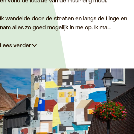
c
h
en vond de locatie van de muur erg mooi.
h
i
i
l
Ik wandelde door de straten en langs de Linge en
l
d
nam alles zo goed mogelijk in me op. Ik ma…
d
e
e
r
Lees verder
r
i
i
n
n
g
g
‘
‘
Z
Z
o
o
n
n
d
d
a