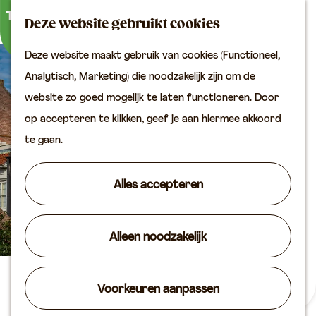
Buitenactiviteiten
K
Z
Binnenuitjes
Deze website gebruikt cookies
a
o
M
Met kinderen
Deze website maakt gebruik van cookies (Functioneel,
a
e
e
G
Analytisch, Marketing) die noodzakelijk zijn om de
r
k
n
Plan je bezoek
a
website zo goed mogelijk te laten functioneren. Door
t
e
u
Bereikbaarheid
n
op accepteren te klikken, geef je aan hiermee akkoord
n
VVV locaties
a
te gaan.
Plan je bezoek op de
a
kaart
r
Alles accepteren
Overnachten
d
Arrangementen
e
Groepen & zakelijk
Alleen noodzakelijk
h
o
Agenda
m
Muurschildering
Voorkeuren aanpassen
Routes
e
‘Zondagmiddag’