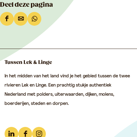
Deel deze pagina
D
D
D
e
e
e
e
e
e
l
l
l
d
d
d
Tussen Lek & Linge
e
e
e
In het midden van het land vind je het gebied tussen de twee
z
z
z
rivieren Lek en Linge. Een prachtig stukje authentiek
e
e
e
Nederland met polders, uiterwaarden, dijken, molens,
p
p
p
boerderijen, steden en dorpen.
a
a
a
g
g
g
i
i
i
n
n
n