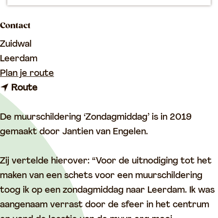
p
a
Contact
g
Zuidwal
e
Leerdam
n
Plan je route
n
a
Route
a
a
a
r
De muurschildering ‘Zondagmiddag’ is in 2019
r
M
gemaakt door Jantien van Engelen.
M
u
u
u
Zij vertelde hierover: “Voor de uitnodiging tot het
u
r
maken van een schets voor een muurschildering
r
s
toog ik op een zondagmiddag naar Leerdam. Ik was
s
c
aangenaam verrast door de sfeer in het centrum