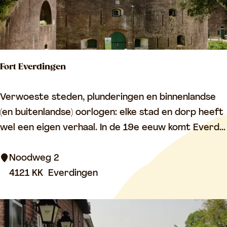
a
c
h
t
Fort Everdingen
e
r
F
Verwoeste steden, plunderingen en binnenlandse
i
o
(en buitenlandse) oorlogen: elke stad en dorp heeft
j
r
wel een eigen verhaal. In de 19e eeuw komt Everd...
t
E
Noodweg 2
v
4121 KK
Everdingen
e
r
d