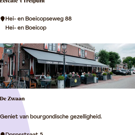
Eetcafé 't Trefpunt
i
h
e
t
E
Hei- en Boeicopseweg 88
u
e
Hei- en Boeicop
w
t
l
c
a
a
n
f
d
é
'
t
De Zwaan
T
r
D
Geniet van bourgondische gezelligheid.
e
e
f
Z