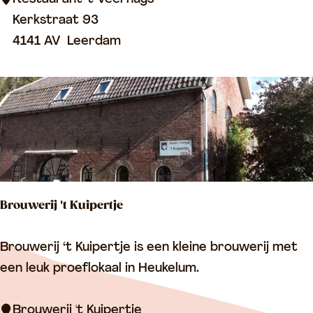
u
Kerkstraat 93
r
4141 AV
Leerdam
a
n
t
'
t
V
e
Brouwerij 't Kuipertje
e
r
B
Brouwerij ‘t Kuipertje is een kleine brouwerij met
h
r
een leuk proeflokaal in Heukelum.
u
o
y
u
Brouwerij 't Kuipertje