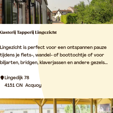
i
n
g
e
Gasterij Tapperij Lingezicht
n
G
Lingezicht is perfect voor een ontspannen pauze
a
tijdens je fiets-, wandel- of boottochtje of voor
s
biljarten, bridgen, klaverjassen en andere gezels...
t
e
Lingedijk 78
r
4151 CN
Acquoy
i
j
T