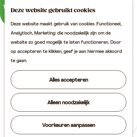
Buitenactiviteiten
K
Z
Binnenuitjes
Deze website gebruikt cookies
a
o
M
Met kinderen
Deze website maakt gebruik van cookies (Functioneel,
a
e
e
G
Analytisch, Marketing) die noodzakelijk zijn om de
r
k
n
Plan je bezoek
a
website zo goed mogelijk te laten functioneren. Door
t
e
u
Bereikbaarheid
n
op accepteren te klikken, geef je aan hiermee akkoord
n
VVV locaties
a
te gaan.
Plan je bezoek op de
a
kaart
r
Alles accepteren
Overnachten
d
Arrangementen
e
Groepen & zakelijk
Alleen noodzakelijk
h
o
Agenda
m
Voorkeuren aanpassen
Routes
Horeca
e