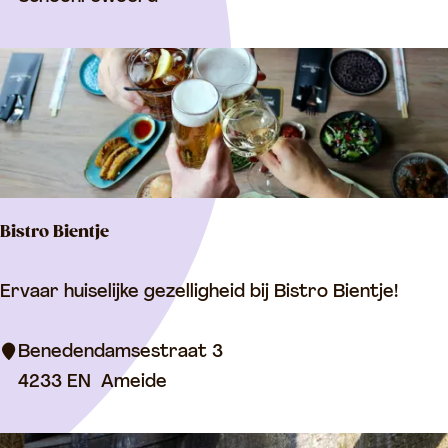
i
e
n
'
s
I
J
Bistro Bientje
s
B
Ervaar huiselijke gezelligheid bij Bistro Bientje!
i
s
Benedendamsestraat 3
t
4233 EN
Ameide
r
o