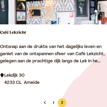
w
e
r
i
Café Lekzicht
j
D
C
Ontsnap aan de drukte van het dagelijks leven en
u
a
geniet van de ontspannen sfeer van Café Lekzicht,
i
f
gelegen aan de prachtige dijk langs de Lek in he...
t
é
s
L
Lekdijk 30
&
e
4233 CL
Ameide
L
k
a
z
u
1
2
i
r
G
G
H