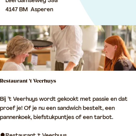
D
Leerdamseweg 39a
e
4147 BM
Asperen
W
i
e
l
Restaurant 't Veerhuys
R
Bij ’t Veerhuys wordt gekookt met passie en dat
e
proef je! Of je nu een sandwich bestelt, een
s
pannenkoek, biefstukpuntjes of een tarbot.
t
a
Restaurant 't Veerhuys