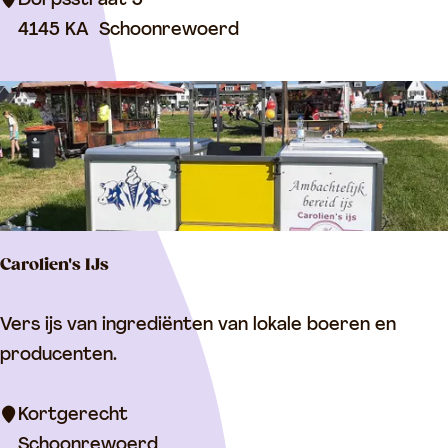
Dorpsstraat 5
p
w
4145 KA
Schoonrewoerd
u
a
n
a
t
n
Carolien's IJs
C
Vers ijs van ingrediënten van lokale boeren en
a
producenten.
r
o
Kortgerecht
l
Schoonrewoerd