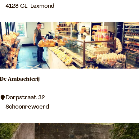
o
4128 CL
Lexmond
u
d
e
n
L
e
e
De Ambachterij
u
w
D
Dorpstraat 32
e
Schoonrewoerd
A
m
b