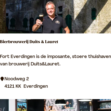
B
i
e
n
t
Bierbrouwerij Duits & Lauret
j
e
B
Fort Everdingen is de imposante, stoere thuishaven
i
van brouwerij Duits&Lauret.
e
r
Noodweg 2
b
4121 KK
Everdingen
r
o
u