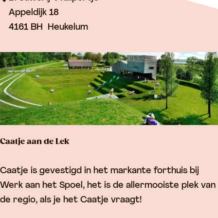
s
w
Appeldijk 18
e
4161 BH
Heukelum
r
i
j
'
t
K
u
Caatje aan de Lek
i
p
C
Caatje is gevestigd in het markante forthuis bij
e
a
Werk aan het Spoel, het is de allermooiste plek van
r
a
de regio, als je het Caatje vraagt!
t
t
j