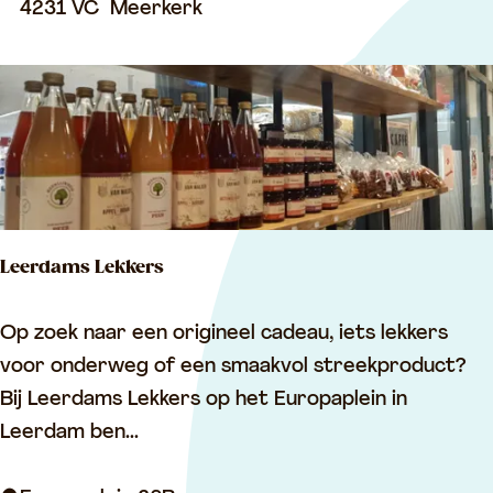
e
4231 VC
Meerkerk
d
r
a
d
m
e
r
i
j
M
Leerdams Lekkers
i
d
L
Op zoek naar een origineel cadeau, iets lekkers
d
e
voor onderweg of een smaakvol streekproduct?
e
e
Bij Leerdams Lekkers op het Europaplein in
l
r
Leerdam ben...
b
d
r