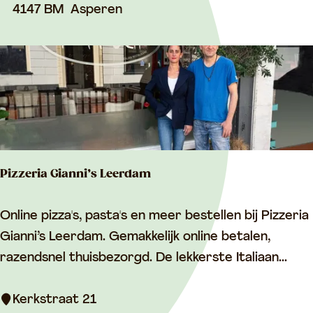
e
4147 BM
Asperen
v
e
n
t
c
e
n
Pizzeria Gianni’s Leerdam
t
r
P
Online pizza's, pasta's en meer bestellen bij Pizzeria
u
i
Gianni’s Leerdam. Gemakkelijk online betalen,
m
z
razendsnel thuisbezorgd. De lekkerste Italiaan...
D
z
e
e
Kerkstraat 21
S