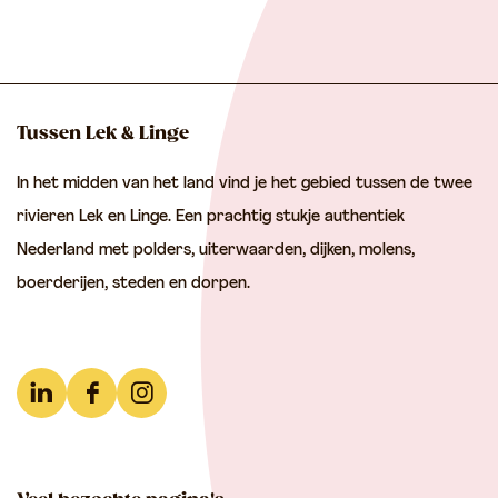
c
e
a
a
u
h
t
n
n
i
t
a
a
d
Tussen Lek & Linge
a
a
i
In het midden van het land vind je het gebied tussen de twee
r
r
g
rivieren Lek en Linge. Een prachtig stukje authentiek
d
p
e
Nederland met polders, uiterwaarden, dijken, molens,
e
a
p
boerderijen, steden en dorpen.
v
g
a
o
i
g
r
n
i
L
F
I
i
a
n
i
a
n
n
c
s
g
a