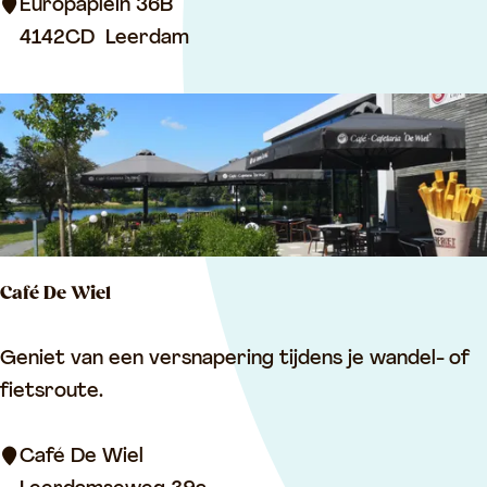
a
Europaplein 36B
o
m
4142CD
Leerdam
e
s
c
L
k
e
k
k
e
r
Café De Wiel
s
C
Geniet van een versnapering tijdens je wandel- of
a
fietsroute.
f
é
Café De Wiel