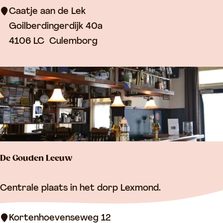
j
Caatje aan de Lek
e
e
Goilberdingerdijk 40a
a
4106 LC
Culemborg
a
n
d
e
L
e
k
De Gouden Leeuw
D
Centrale plaats in het dorp Lexmond.
e
G
Kortenhoevenseweg 12