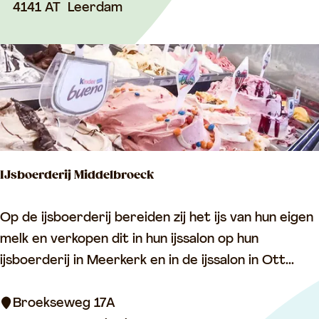
r
4141 AT
Leerdam
c
i
h
a
i
G
l
i
d
a
k
n
a
n
m
IJsboerderij Middelbroeck
i
p
’
I
Op de ijsboerderij bereiden zij het ijs van hun eigen
s
J
melk en verkopen dit in hun ijssalon op hun
L
s
ijsboerderij in Meerkerk en in de ijssalon in Ott...
e
b
e
o
Broekseweg 17A
r