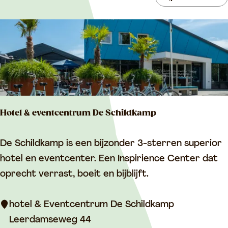
o
o
e
e
r
e
k
t
r
j
e
o
e
e
p
r
:
o
Hotel & eventcentrum De Schildkamp
p
:
H
De Schildkamp is een bijzonder 3-sterren superior
o
hotel en eventcenter. Een Inspirience Center dat
t
oprecht verrast, boeit en bijblijft.
e
l
hotel & Eventcentrum De Schildkamp
&
Leerdamseweg 44