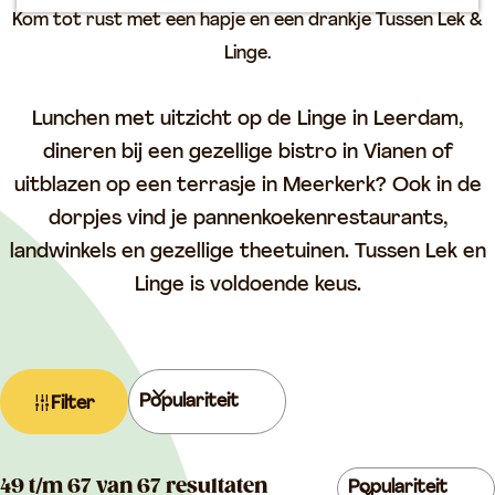
p
Kom tot rust met een hapje en een drankje Tussen Lek &
a
Linge.
g
e
Lunchen met uitzicht op de Linge in Leerdam,
dineren bij een gezellige bistro in Vianen of
uitblazen op een terrasje in Meerkerk? Ook in de
dorpjes vind je pannenkoekenrestaurants,
landwinkels en gezellige theetuinen. Tussen Lek en
Linge is voldoende keus.
W
S
Filter
a
o
t
r
z
S
t
49 t/m 67 van 67 resultaten