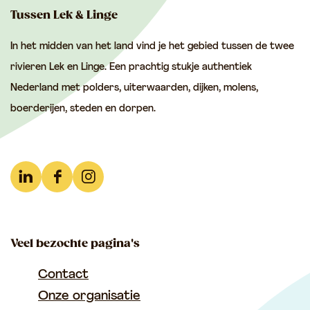
d
d
d
Tussen Lek & Linge
e
e
e
In het midden van het land vind je het gebied tussen de twee
z
z
z
rivieren Lek en Linge. Een prachtig stukje authentiek
e
e
e
Nederland met polders, uiterwaarden, dijken, molens,
p
p
p
boerderijen, steden en dorpen.
a
a
a
g
g
g
i
i
i
n
n
n
L
F
I
a
a
a
i
a
n
o
o
o
n
c
s
p
p
p
Veel bezochte pagina's
k
e
t
F
e
W
e
b
a
Contact
a
-
h
d
o
g
Onze organisatie
c
m
a