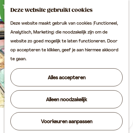
Buitenactiviteiten
K
Z
Binnenuitjes
Deze website gebruikt cookies
a
o
M
Met kinderen
Deze website maakt gebruik van cookies (Functioneel,
a
e
e
G
Analytisch, Marketing) die noodzakelijk zijn om de
r
k
n
Plan je bezoek
a
website zo goed mogelijk te laten functioneren. Door
t
e
u
Bereikbaarheid
n
op accepteren te klikken, geef je aan hiermee akkoord
n
VVV locaties
a
te gaan.
Plan je bezoek op de
a
kaart
r
Alles accepteren
Overnachten
d
Arrangementen
e
Groepen & zakelijk
Alleen noodzakelijk
h
o
Agenda
m
IJssalon De IJsmeester
Voorkeuren aanpassen
Routes
e