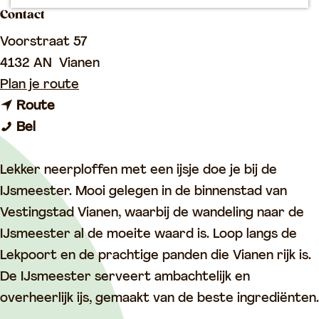
p
Contact
a
Voorstraat 57
g
4132 AN
Vianen
e
n
Plan je route
n
a
Route
I
a
a
Bel
J
a
r
s
r
I
Lekker neerploffen met een ijsje doe je bij de
s
I
J
IJsmeester. Mooi gelegen in de binnenstad van
a
J
s
Vestingstad Vianen, waarbij de wandeling naar de
l
s
s
IJsmeester al de moeite waard is. Loop langs de
o
s
a
Lekpoort en de prachtige panden die Vianen rijk is.
n
a
l
De IJsmeester serveert ambachtelijk en
D
l
o
overheerlijk ijs, gemaakt van de beste ingrediënten.