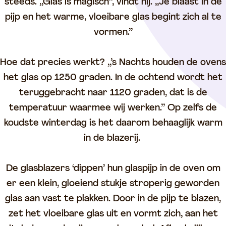
steeds. ,,Glas is magisch’’, vindt hij. ,,Je blaast in de
pijp en het warme, vloeibare glas begint zich al te
vormen.’’
Hoe dat precies werkt? ,,’s Nachts houden de ovens
het glas op 1250 graden. In de ochtend wordt het
teruggebracht naar 1120 graden, dat is de
temperatuur waarmee wij werken.’’ Op zelfs de
koudste winterdag is het daarom behaaglijk warm
in de blazerij.
De glasblazers ‘dippen’ hun glaspijp in de oven om
er een klein, gloeiend stukje stroperig geworden
glas aan vast te plakken. Door in de pijp te blazen,
zet het vloeibare glas uit en vormt zich, aan het