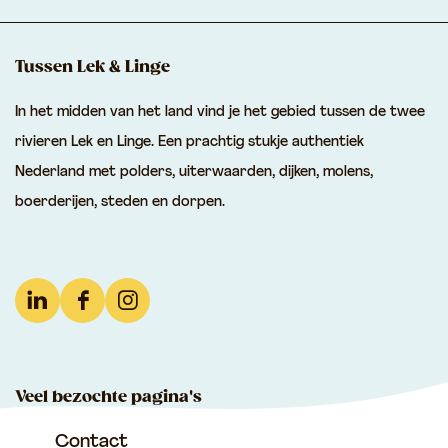
Tussen Lek & Linge
In het midden van het land vind je het gebied tussen de twee
rivieren Lek en Linge. Een prachtig stukje authentiek
Nederland met polders, uiterwaarden, dijken, molens,
boerderijen, steden en dorpen.
L
F
I
i
a
n
n
c
s
Veel bezochte pagina's
k
e
t
e
b
a
Contact