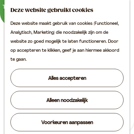
Buitenactiviteiten
K
Z
Binnenuitjes
Deze website gebruikt cookies
a
o
M
Met kinderen
Deze website maakt gebruik van cookies (Functioneel,
a
e
e
G
Analytisch, Marketing) die noodzakelijk zijn om de
r
k
n
Plan je bezoek
a
website zo goed mogelijk te laten functioneren. Door
t
e
u
Bereikbaarheid
n
op accepteren te klikken, geef je aan hiermee akkoord
n
VVV locaties
a
te gaan.
Plan je bezoek op de
a
kaart
r
Alles accepteren
Overnachten
d
Arrangementen
e
Groepen & zakelijk
Alleen noodzakelijk
h
o
Agenda
m
Voorkeuren aanpassen
Routes
Ontdek en beleef de
e