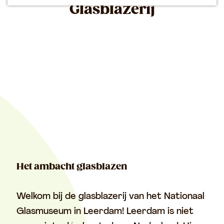
p
Glasblazerij
a
g
e
Het ambacht glasblazen
Welkom bij de glasblazerij van het Nationaal
Glasmuseum in Leerdam! Leerdam is niet