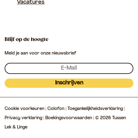
Vacatures
u
u
T
s
s
u
s
s
s
e
e
s
Blijf op de hoogte
n
n
e
Meld je aan voor onze nieuwsbrief
L
L
n
e
e
L
k
k
e
&
&
k
Inschrijven
L
L
&
i
i
L
Cookie voorkeuren
|
Colofon
|
Toegankelijkheidsverklaring
|
n
n
i
Privacy verklaring
|
Boekingsvoorwaarden
| © 2026 Tussen
g
g
n
Lek & Linge
e
e
g
e