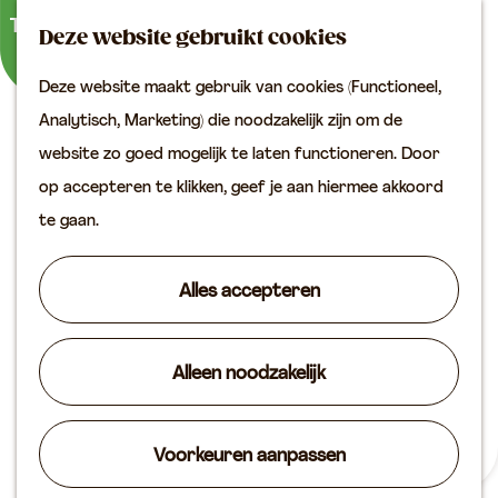
Buitenactiviteiten
K
Z
Binnenuitjes
Deze website gebruikt cookies
a
o
M
Met kinderen
Deze website maakt gebruik van cookies (Functioneel,
a
e
e
G
Analytisch, Marketing) die noodzakelijk zijn om de
r
k
n
Plan je bezoek
a
website zo goed mogelijk te laten functioneren. Door
t
e
u
Bereikbaarheid
n
op accepteren te klikken, geef je aan hiermee akkoord
n
VVV locaties
a
te gaan.
Plan je bezoek op de
a
kaart
r
Alles accepteren
Overnachten
d
Arrangementen
e
Groepen & zakelijk
Alleen noodzakelijk
h
o
Agenda
m
Voorkeuren aanpassen
Routes
Ontdek & Beleefroute
e