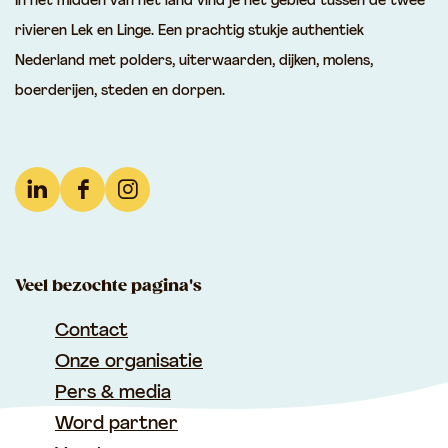
In het midden van het land vind je het gebied tussen de twee
e
rivieren Lek en Linge. Een prachtig stukje authentiek
r
Nederland met polders, uiterwaarden, dijken, molens,
d
boerderijen, steden en dorpen.
a
m
L
F
I
i
a
n
n
c
s
Veel bezochte pagina's
k
e
t
e
b
a
Contact
d
o
g
Onze organisatie
I
o
r
Pers & media
n
k
a
Word partner
T
T
m