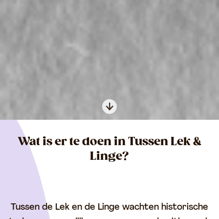
Agenda
A
Arrangementen
Wat is er te doen in Tussen Lek &
g
Linge?
A
Ontdek de regio
e
r
n
O
r
d
n
a
Tussen de Lek en de Linge wachten historische
a
t
n