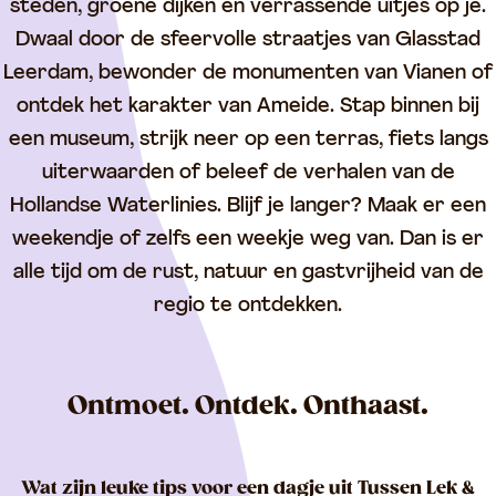
steden, groene dijken en verrassende uitjes op je.
d
g
Dwaal door de sfeervolle straatjes van Glasstad
e
e
Leerdam, bewonder de monumenten van Vianen of
k
m
ontdek het karakter van Ameide. Stap binnen bij
d
e
een museum, strijk neer op een terras, fiets langs
e
n
uiterwaarden of beleef de verhalen van de
r
t
Hollandse Waterlinies. Blijf je langer? Maak er een
e
e
weekendje of zelfs een weekje weg van. Dan is er
g
n
alle tijd om de rust, natuur en gastvrijheid van de
i
regio te ontdekken.
o
Ontmoet. Ontdek. Onthaast.
Wat zijn leuke tips voor een dagje uit Tussen Lek &