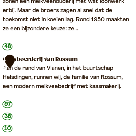
n
r
F
zonen een melkveehouderij met wat loonwerk
d
t
r
erbij. Maar de broers zagen al snel dat de
e
u
toekomst niet in koeien lag. Rond 1950 maakten
n
i
ze een bijzondere keuze: ze...
t
F
48
r
Kaasboerderij van Rossum
1
u
Aan de rand van Vianen, in het buurtschap
9
i
Helsdingen, runnen wij, de familie van Rossum,
t
een modern melkveebedrijf met kaasmakerij.
a
u
K
97
t
a
38
o
a
m
10
s