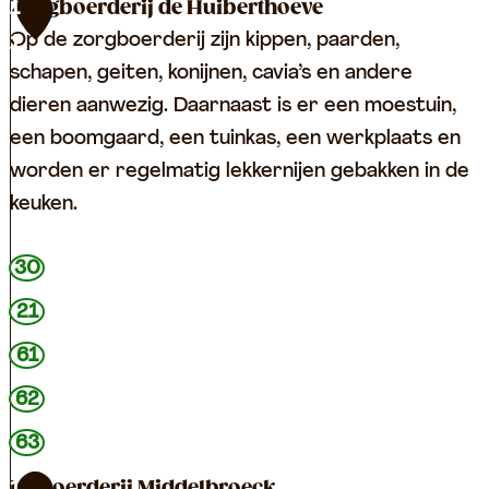
A
c
M
Zorgboerderij de Huiberthoeve
1
p
e
e
Op de zorgboerderij zijn kippen, paarden,
1
p
n
l
schapen, geiten, konijnen, cavia’s en andere
e
t
k
dieren aanwezig. Daarnaast is er een moestuin,
l
r
t
een boomgaard, een tuinkas, een werkplaats en
b
u
a
worden er regelmatig lekkernijen gebakken in de
o
m
p
keuken.
e
d
D
r
e
e
Z
30
S
G
o
21
c
r
r
61
h
o
g
a
e
b
62
a
n
o
63
p
e
e
IJsboerderij Middelbroeck