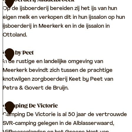
1
s
H
r
Op de ijsboerderij bereiden zij het ijs van hun
2
k
o
d
eigen melk en verkopen dit in hun ijssalon op hun
o
f
e
ijsboerderij in Meerkerk en in de ijssalon in
o
s
r
Ottoland.
i
t
i
e
j
I
Keet by Peet
1
e
d
J
In de rustige en landelijke omgeving van
3
e
s
Meerkerk bevindt zich tussen de prachtige
H
b
knotwilgen zorgboerderij Keet by Peet van
u
o
Petra & Govert de Bruijn.
i
e
b
r
K
Camping De Victorie
1
e
d
e
Camping De Victorie is al 50 jaar de vertrouwde
4
r
e
e
SVR-camping gelegen in de Alblasserwaard,
t