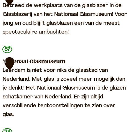
Betreed de werkplaats van de glasblazer in de
k
l
Glasblazerij van het Nationaal Glasmuseum! Voor
e
i
jong en oud blijft glasblazen een van de meest
l
j
spectaculaire ambachten!
V
k
a
h
D
57
n
e
e
B
i
Nationaal Glasmuseum
4
G
u
d
Leerdam is niet voor niks de glasstad van
l
u
V
Nederland. Met glas is zoveel meer mogelijk dan
a
r
i
je denkt! Het Nationaal Glasmuseum is dé glazen
s
e
j
schatkamer van Nederland. Er zijn altijd
b
n
f
verschillende tentoonstellingen te zien over
l
F
h
glas.
a
r
e
z