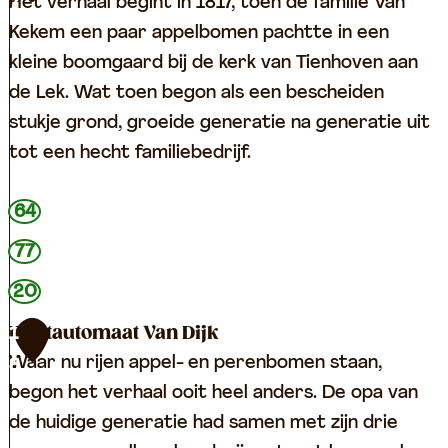
c
e
l
Het verhaal begint in 1817, toen de familie Van
7
t
h
e
Kekem een paar appelbomen pachtte in een
o
o
e
kleine boomgaard bij de kerk van Tienhoven aan
r
u
s
de Lek. Wat toen begon als een bescheiden
i
d
b
stukje grond, groeide generatie na generatie uit
e
e
o
tot een hecht familiebedrijf.
r
e
i
r
V
64
j
d
a
77
B
e
n
20
l
r
K
o
i
e
Fruitautomaat Van Dijk
1
k
j
k
Waar nu rijen appel- en perenbomen staan,
8
l
B
e
begon het verhaal ooit heel anders. De opa van
a
a
m
de huidige generatie had samen met zijn drie