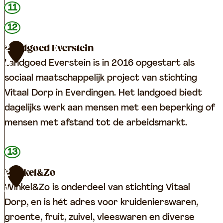
a
b
11
a
o
12
t
e
V
Landgoed Everstein
2
r
a
Landgoed Everstein is in 2016 opgestart als
0
d
n
sociaal maatschappelijk project van stichting
e
D
Vitaal Dorp in Everdingen. Het landgoed biedt
r
i
dagelijks werk aan mensen met een beperking of
i
j
mensen met afstand tot de arbeidsmarkt.
j
k
v
L
13
a
a
n
Winkel&Zo
2
n
R
Winkel&Zo is onderdeel van stichting Vitaal
1
d
o
Dorp, en is hét adres voor kruidenierswaren,
g
s
groente, fruit, zuivel, vleeswaren en diverse