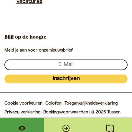
Vacatures
o
p
u
u
T
k
p
s
s
u
s
s
s
e
e
s
Blijf op de hoogte
n
n
e
Meld je aan voor onze nieuwsbrief
L
L
n
e
e
L
k
k
e
&
&
k
Inschrijven
L
L
&
i
i
L
Cookie voorkeuren
|
Colofon
|
Toegankelijkheidsverklaring
|
n
n
i
Privacy verklaring
|
Boekingsvoorwaarden
| © 2026 Tussen
g
g
n
Lek & Linge
e
e
g
e