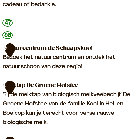
l
f
cadeau of bedankje.
r
u
D
47
i
e
58
t
V
a
Natuurcentrum de Schaapskooi
9
u
u
Bezoek het natuurcentrum en ontdek het
u
t
natuurschoon van deze regio!
r
o
h
m
N
Melktap De Groene Hofstee
1
o
a
a
Bij de melktap van biologisch melkveebedrijf De
0
e
a
t
Groene Hofstee van de familie Kool in Hei-en
v
t
u
Boeicop kun je terecht voor verse rauwe
e
D
u
biologische melk.
e
r