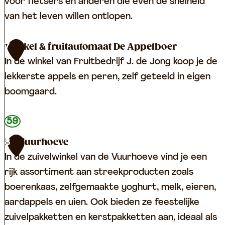
s
m
voor fietsers en anderen die even de snelheid
e
p
van het leven willen ontlopen.
u
i
m
n
D
Winkel & fruitautomaat De Appelboer
7
g
e
In de winkel van Fruitbedrijf J. de Jong koop je de
d
G
lekkerste appels en peren, zelf geteeld in eigen
e
r
boomgaard.
G
o
r
e
W
59
i
n
i
De Vuurhoeve
8
e
e
n
In de zuivelwinkel van de Vuurhoeve vind je een
n
G
k
rijk assortiment aan streekproducten zoals
d
e
e
boerenkaas, zelfgemaakte yoghurt, melk, eieren,
u
e
l
aardappels en uien. Ook bieden ze feestelijke
i
r
&
zuivelpakketten en kerstpakketten aan, ideaal als