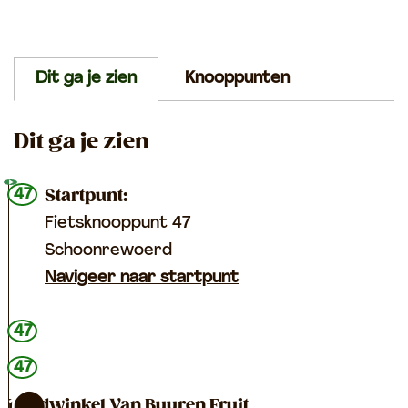
Dit ga je zien
Knooppunten
Dit ga je zien
47
Startpunt:
Fietsknooppunt 47
Schoonrewoerd
Navigeer naar startpunt
47
47
Landwinkel Van Buuren Fruit
1