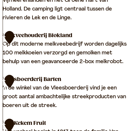
r
t
Vijfheerenlanden en het Groene Hart van
h
i
b
Holland. De camping ligt centraal tussen de
o
j
y
rivieren de Lek en de Linge.
e
M
P
v
i
e
C
Melkveehouderij Blokland
1
e
d
e
a
Op dit moderne melkveebedrijf worden dagelijks
5
d
t
m
100 melkkoeien verzorgd en gemolken met
e
p
behulp van een geavanceerde 2-box melkrobot.
l
i
b
n
M
Vleesboerderij Barten
1
r
g
e
In de winkel van de Vleesboerderij vind je een
6
o
D
l
groot aantal ambachtelijke streekproducten van
e
e
k
boeren uit de streek.
c
V
v
k
i
e
V
Van Kekem Fruit
1