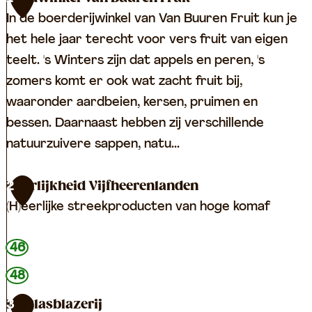
In de boerderijwinkel van Van Buuren Fruit kun je
het hele jaar terecht voor vers fruit van eigen
teelt. 's Winters zijn dat appels en peren, 's
zomers komt er ook wat zacht fruit bij,
waaronder aardbeien, kersen, pruimen en
bessen. Daarnaast hebben zij verschillende
natuurzuivere sappen, natu...
L
Heerlijkheid Vijfheerenlanden
2
a
(H)eerlijke streekproducten van hoge komaf
n
d
H
46
w
e
48
i
e
De Glasblazerij
3
n
r