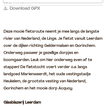
(70 km)
v
u
p
a
a
i
Download GPX
s
a
n
z
m
g
m
e
u
e
e
n
s
v
t
Deze mooie fietsroute neemt je mee langs de langste
e
r
o
u
rivier van Nederland, de Linge. Je fietst vanuit Leerdam
o
r
m
over de dijken richting Geldermalsen en Gorinchem.
u
e
&
w
n
Onderweg passeer je gezellige dorpjes en
G
V
t
boomgaarden. Leuk om hier onderweg even af te
l
a
j
a
stappen! De fietstocht voert verder o.a. langs
n
e
s
landgoed Marienwaerdt, het oude vestingstadje
A
s
b
e
|
Heukelem, de grootste vesting van Nederland,
l
r
L
Gorinchem en het mooie dorp Acquoy.
a
d
e
z
e
e
e
Glasblazerij Leerdam
n
r