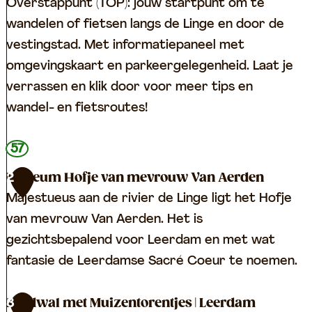
Overstappunt (TOP): jouw startpunt om te
wandelen of fietsen langs de Linge en door de
vestingstad. Met informatiepaneel met
omgevingskaart en parkeergelegenheid. Laat je
verrassen en klik door voor meer tips en
wandel- en fietsroutes!
T
57
O
Museum Hofje van mevrouw Van Aerden
2
P
Majestueus aan de rivier de Linge ligt het Hofje
L
van mevrouw Van Aerden. Het is
e
gezichtsbepalend voor Leerdam en met wat
e
fantasie de Leerdamse Sacré Coeur te noemen.
r
d
M
Zuidwal met Muizentorentjes | Leerdam
3