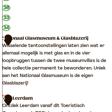
36
33
34
Nationaal Glasmuseum & Glasblazerij
4
Wisselende tentoonstellingen laten zien wat er
allemaal mogelijk is met glas en in de vier
loopbruggen tussen de twee museumvilla's is de
hele collectie permanent te bewonderen. Uniek
aan het Nationaal Glasmuseum is de eigen
Glasblazerij!
N
TOP Leerdam
5
a
Ontdek Leerdam vanaf dit Toeristisch