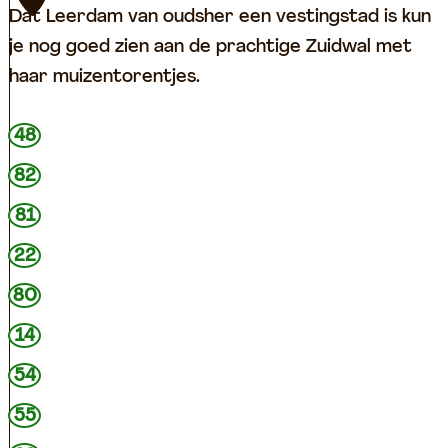
a
u
Dat Leerdam van oudsher een vestingstad is kun
m
s
je nog goed zien aan de prachtige Zuidwal met
e
haar muizentorentjes.
u
m
Z
48
H
u
82
o
i
81
f
d
j
w
22
e
a
80
v
l
14
a
m
n
e
54
m
t
55
e
M