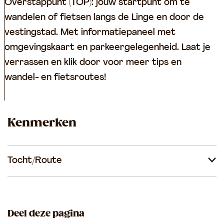
t
Overstappunt (TOP): jouw startpunt om te
i
wandelen of fietsen langs de Linge en door de
o
vestingstad. Met informatiepaneel met
n
omgevingskaart en parkeergelegenheid. Laat je
a
verrassen en klik door voor meer tips en
a
wandel- en fietsroutes!
l
G
T
Kenmerken
l
O
a
P
s
L
Tocht/Route
m
e
u
e
s
r
e
d
Deel deze pagina