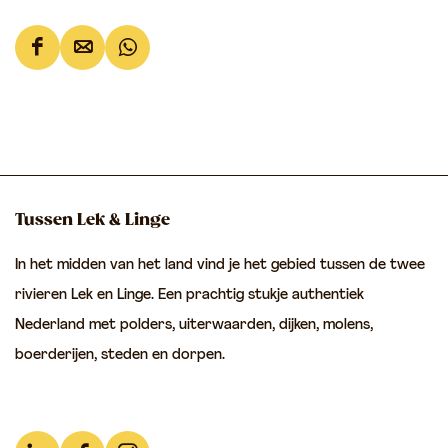
u
a
m
m
D
D
D
&
e
e
e
G
e
e
e
l
l
l
l
a
d
d
d
s
e
e
e
b
Tussen Lek & Linge
z
z
z
l
In het midden van het land vind je het gebied tussen de twee
e
e
e
a
rivieren Lek en Linge. Een prachtig stukje authentiek
p
p
p
z
Nederland met polders, uiterwaarden, dijken, molens,
a
a
a
e
boerderijen, steden en dorpen.
g
g
g
r
i
i
i
i
n
n
n
j