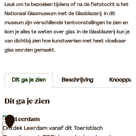
r
d
Leuk om te bezoeken tijdens of na de fietstocht is het
i
a
Nationaal Glasmuseum met de Glasblazerij. In dit
j
m
museum zijn verschillende tentoonstellingen te zien en
kom je alles te weten over glas. In de Glasblazerij kun je
van dichtbij zien hoe kunstwerken met heet vloeibaar
glas worden gemaakt.
Dit ga je zien
Beschrijving
Knooppun
Dit ga je zien
TOP Leerdam
1
Ontdek Leerdam vanaf dit Toeristisch