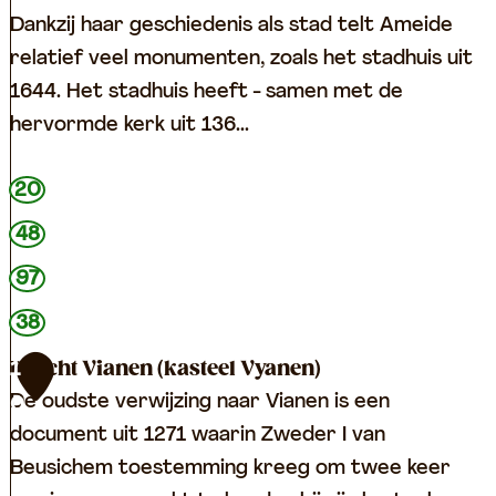
d
m
m
Dankzij haar geschiedenis als stad telt Ameide
e
e
relatief veel monumenten, zoals het stadhuis uit
Z
i
1644. Het stadhuis heeft - samen met de
o
d
hervormde kerk uit 136...
u
e
w
O
20
e
u
48
b
d
o
97
e
e
S
38
z
t
Burcht Vianen (kasteel Vyanen)
1
e
a
De oudste verwijzing naar Vianen is een
0
m
d
document uit 1271 waarin Zweder I van
h
Beusichem toestemming kreeg om twee keer
u