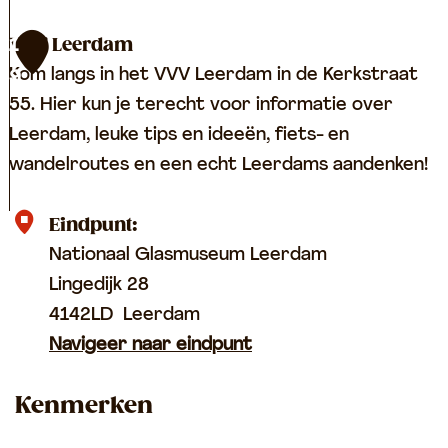
e
t
D
VVV Leerdam
1
S
e
Kom langs in het VVV Leerdam in de Kerkstraat
9
p
G
55. Hier kun je terecht voor informatie over
o
l
Leerdam, leuke tips en ideeën, fiets- en
o
a
wandelroutes en een echt Leerdams aandenken!
r
s
b
V
Eindpunt:
l
V
Nationaal Glasmuseum Leerdam
a
V
Lingedijk 28
z
L
4142LD
Leerdam
e
e
Navigeer naar eindpunt
r
e
Kenmerken
i
r
j
d