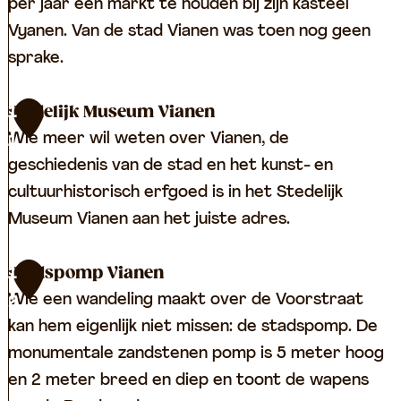
per jaar een markt te houden bij zijn kasteel
i
Vyanen. Van de stad Vianen was toen nog geen
s
sprake.
A
m
B
Stedelijk Museum Vianen
1
e
u
Wie meer wil weten over Vianen, de
1
i
r
geschiedenis van de stad en het kunst- en
d
c
cultuurhistorisch erfgoed is in het Stedelijk
e
h
Museum Vianen aan het juiste adres.
t
V
S
Stadspomp Vianen
1
i
t
Wie een wandeling maakt over de Voorstraat
2
a
e
kan hem eigenlijk niet missen: de stadspomp. De
n
d
monumentale zandstenen pomp is 5 meter hoog
e
e
en 2 meter breed en diep en toont de wapens