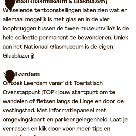
Nationaal Glasmuseum & Glasblazerij
1
Wisselende tentoonstellingen laten zien wat er
allemaal mogelijk is met glas en in de vier
loopbruggen tussen de twee museumvilla's is de
hele collectie permanent te bewonderen. Uniek
aan het Nationaal Glasmuseum is de eigen
Glasblazerij!
N
TOP Leerdam
2
a
Ontdek Leerdam vanaf dit Toeristisch
t
Overstappunt (TOP): jouw startpunt om te
i
wandelen of fietsen langs de Linge en door de
o
vestingstad. Met informatiepaneel met
n
omgevingskaart en parkeergelegenheid. Laat je
a
verrassen en klik door voor meer tips en