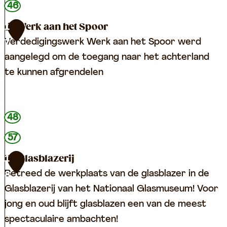
i
i
46
e
n
Werk aan het Spoor
1
l
g
Verdedigingswerk Werk aan het Spoor werd
7
v
e
aangelegd om de toegang naar het achterland
a
n
te kunnen afgrendelen
n
B
a
W
48
s
e
s
57
r
a
k
De Glasblazerij
1
a
Betreed de werkplaats van de glasblazer in de
8
a
Glasblazerij van het Nationaal Glasmuseum! Voor
n
jong en oud blijft glasblazen een van de meest
h
spectaculaire ambachten!