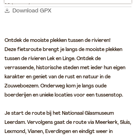
B
_
_
e
o
(49 km)
t
V
e
n
e
a
s
s
t
t
p
e
k
k
s
e
e
A
b
d
b
n
a
_
_
s
n
e
e
e
i
n
r
i
l
b
t
i
Download GPX
t
r
m
a
e
b
b
h
s
k
k
s
a
r
a
d
m
l
e
i
i
e
d
e
e
Z
e
e
g
s
k
k
a
L
n
a
e
a
i
e
a
i
o
e
e
t
a
l
e
e
e
m
t
z
n
l
m
d
u
S
G
e
n
M
e
Ontdek de mooiste plekken tussen de rivieren!
V
e
w
p
l
d
u
r
y
e
Deze fietsroute brengt je langs de mooiste plekken
o
a
e
i
i
a
b
o
tussen de rivieren Lek en Linge. Ontdek de
s
z
j
n
o
r
m
verrassende, historische steden met ieder hun eigen
e
e
e
u
n
karakter en geniet van de rust en natuur in de
n
z
s
t
)
e
Zouweboezem. Onderweg kom je langs oude
e
o
m
boerderijen en unieke locaties voor een tussenstop.
u
r
m
e
&
n
Je start de route bij het Nationaal Glasmuseum
G
t
Leerdam. Vervolgens gaat de route via Meerkerk, Sluis,
l
j
Lexmond, Vianen, Everdingen en eindigt weer in
a
e