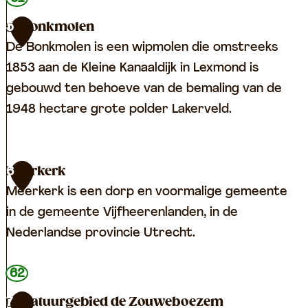
a
r
i
s
Bonkmolen
5
L
d
b
De Bonkmolen is een wipmolen die omstreeks
e
w
l
1853 aan de Kleine Kanaaldijk in Lexmond is
e
a
a
gebouwd ten behoeve van de bemaling van de
d
l
z
1948 hectare grote polder Lakerveld.
e
m
e
e
r
t
B
i
Meerkerk
6
M
o
j
Meerkerk is een dorp en voormalige gemeente
u
n
in de gemeente Vijfheerenlanden, in de
i
k
Nederlandse provincie Utrecht.
z
m
e
o
M
62
n
l
e
t
Natuurgebied de Zouweboezem
7
e