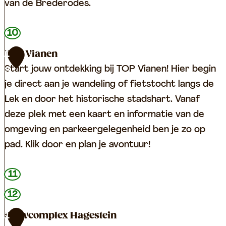
n
l
van de Brederodes.
(
i
k
j
S
10
a
k
t
TOP Vianen
1
s
M
a
Start jouw ontdekking bij TOP Vianen! Hier begin
3
t
u
d
je direct aan je wandeling of fietstocht langs de
e
s
s
Lek en door het historische stadshart. Vanaf
e
e
p
deze plek met een kaart en informatie van de
l
u
o
omgeving en parkeergelegenheid ben je zo op
V
m
m
pad. Klik door en plan je avontuur!
y
V
p
a
i
V
T
11
n
a
i
O
12
e
n
a
P
n
e
n
Stuwcomplex Hagestein
1
V