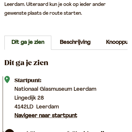
s
Leerdam. Uiteraard kun je ook op ieder ander
s
b
|
gewenste plaats de route starten.
l
L
a
e
z
e
e
r
Dit ga je zien
Beschrijving
Knooppun
r
d
i
a
j
Dit ga je zien
m
Startpunt:
Nationaal Glasmuseum Leerdam
Lingedijk 28
4142LD
Leerdam
Navigeer naar startpunt