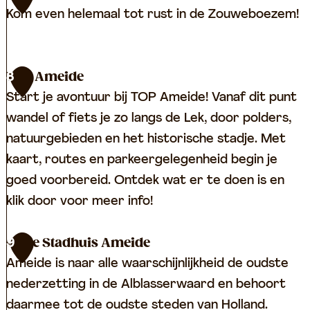
e
o
Kom even helemaal tot rust in de Zouweboezem!
n
r
r
k
e
N
e
n
TOP Ameide
8
a
r
t
Start je avontuur bij TOP Ameide! Vanaf dit punt
t
k
j
wandel of fiets je zo langs de Lek, door polders,
u
e
natuurgebieden en het historische stadje. Met
u
s
kaart, routes en parkeergelegenheid begin je
r
|
goed voorbereid. Ontdek wat er te doen is en
g
L
klik door voor meer info!
e
e
b
e
T
Oude Stadhuis Ameide
9
i
r
O
Ameide is naar alle waarschijnlijkheid de oudste
e
d
P
nederzetting in de Alblasserwaard en behoort
d
a
A
daarmee tot de oudste steden van Holland.