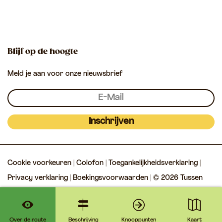
u
u
T
k
p
s
s
u
s
s
s
e
e
s
Blijf op de hoogte
n
n
e
Meld je aan voor onze nieuwsbrief
L
L
n
e
e
L
k
k
e
&
&
k
Inschrijven
L
L
&
i
i
L
Cookie voorkeuren
|
Colofon
|
Toegankelijkheidsverklaring
|
n
n
i
Privacy verklaring
|
Boekingsvoorwaarden
| © 2026 Tussen
g
g
n
Lek & Linge
e
e
g
e
Over de route
Beschrijving
Knooppunten
Kaart