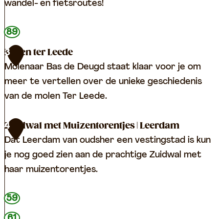
a
wandel- en fietsroutes!
l
G
T
89
l
O
Molen ter Leede
3
a
P
Molenaar Bas de Deugd staat klaar voor je om
s
L
meer te vertellen over de unieke geschiedenis
m
e
van de molen Ter Leede.
u
e
s
r
M
Zuidwal met Muizentorentjes | Leerdam
4
e
d
o
Dat Leerdam van oudsher een vestingstad is kun
u
a
l
je nog goed zien aan de prachtige Zuidwal met
m
m
e
haar muizentorentjes.
&
n
G
t
Z
59
l
e
u
61