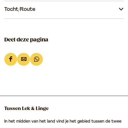
a
Tocht/Route
m
Deel deze pagina
D
D
D
e
e
e
e
e
e
l
l
l
d
d
d
e
e
e
Tussen Lek & Linge
z
z
z
In het midden van het land vind je het gebied tussen de twee
e
e
e