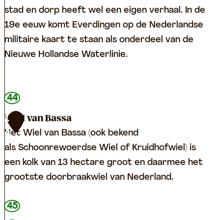
l
stad en dorp heeft wel een eigen verhaal. In de
e
19e eeuw komt Everdingen op de Nederlandse
x
militaire kaart te staan als onderdeel van de
H
Nieuwe Hollandse Waterlinie.
a
g
F
e
44
o
s
Wiel van Bassa
1
r
t
Het Wiel van Bassa (ook bekend
6
t
e
als Schoonrewoerdse Wiel of Kruidhofwiel) is
E
i
een kolk van 13 hectare groot en daarmee het
v
n
grootste doorbraakwiel van Nederland.
e
r
W
45
d