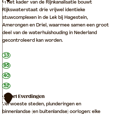
)
n
e
In het kader van de Rijnkanalisatie bouwt
4
i
n
Rijkswaterstaat drie vrijwel identieke
a
stuwcomplexen in de Lek bij Hagestein,
n
Amerongen en Driel, waarmee samen een groot
e
deel van de waterhuishouding in Nederland
n
gecontroleerd kan worden.
S
13
t
95
u
40
w
c
52
o
Fort Everdingen
1
m
Verwoeste steden, plunderingen en
5
p
binnenlandse (en buitenlandse) oorlogen: elke