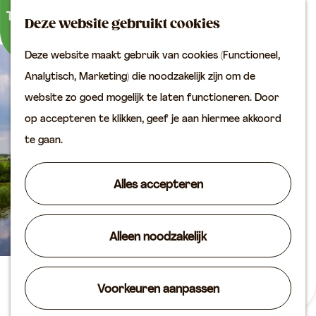
Buitenactiviteiten
K
Z
Binnenuitjes
Deze website gebruikt cookies
a
o
M
Met kinderen
Deze website maakt gebruik van cookies (Functioneel,
a
e
e
G
Analytisch, Marketing) die noodzakelijk zijn om de
r
k
n
Plan je bezoek
a
website zo goed mogelijk te laten functioneren. Door
t
e
u
Bereikbaarheid
n
op accepteren te klikken, geef je aan hiermee akkoord
n
VVV locaties
a
te gaan.
Plan je bezoek op de
a
kaart
r
Alles accepteren
Overnachten
d
Arrangementen
e
Groepen & zakelijk
Alleen noodzakelijk
h
o
Agenda
m
Vlietmolen
Voorkeuren aanpassen
Routes
e