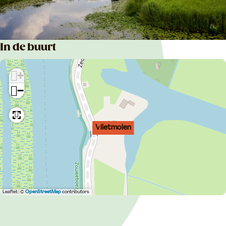
In de buurt
+
−
Vlietmolen
Leaflet
|
©
OpenStreetMap
contributors