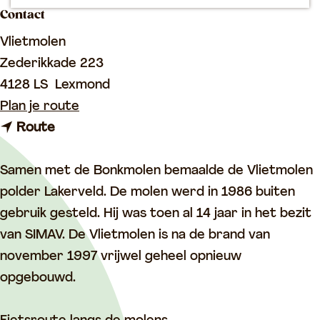
p
Contact
a
Vlietmolen
g
Zederikkade 223
e
4128 LS
Lexmond
n
Plan je route
n
a
Route
a
a
a
r
Samen met de Bonkmolen bemaalde de Vlietmolen
r
V
polder Lakerveld. De molen werd in 1986 buiten
V
l
gebruik gesteld. Hij was toen al 14 jaar in het bezit
l
i
van SIMAV. De Vlietmolen is na de brand van
i
e
november 1997 vrijwel geheel opnieuw
e
t
opgebouwd.
t
m