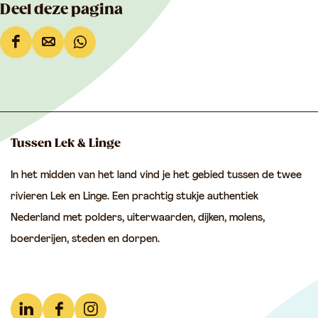
Deel deze pagina
D
D
D
e
e
e
e
e
e
l
l
l
d
d
d
Tussen Lek & Linge
e
e
e
In het midden van het land vind je het gebied tussen de twee
z
z
z
rivieren Lek en Linge. Een prachtig stukje authentiek
e
e
e
Nederland met polders, uiterwaarden, dijken, molens,
p
p
p
boerderijen, steden en dorpen.
a
a
a
g
g
g
i
i
i
n
n
n