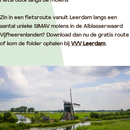
m
o
Fietsroute langs de molens
o
l
l
e
Zin in een fietsroute vanuit Leerdam langs een
e
n
aantal unieke SIMAV molens in de Alblasserwaard
n
Vijfheerenlanden? Download dan nu de gratis route
of kom de folder ophalen bij
VVV Leerdam
.