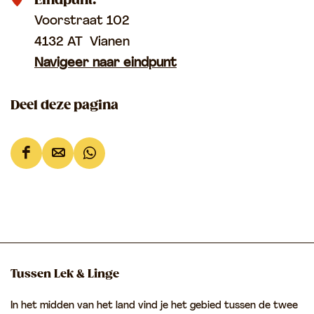
Eindpunt:
r
a
Voorstraat 102
r
d
4132 AT
Vianen
e
s
Navigeer naar eindpunt
i
m
n
u
Deel deze pagina
H
u
a
r
g
e
D
D
D
e
n
e
e
e
s
s
e
e
e
t
t
l
l
l
e
a
d
d
d
i
d
e
e
e
Tussen Lek & Linge
n
s
z
z
z
In het midden van het land vind je het gebied tussen de twee
g
e
e
e