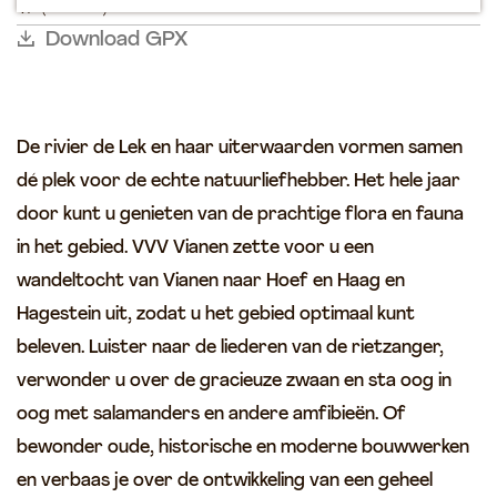
H
a
l
r
(10 km)
p
l
n
k
t
a
r
k
Download GPX
a
a
g
e
d
g
e
i
s
s
n
e
g
t
H
De rivier de Lek en haar uiterwaarden vormen samen
r
e
a
a
dé plek voor de echte natuurliefhebber. Het hele jaar
i
g
c
n
door kunt u genieten van de prachtige flora en fauna
e
h
s
in het gebied. VVV Vianen zette voor u een
t
t
wandeltocht van Vianen naar Hoef en Haag en
e
Hagestein uit, zodat u het gebied optimaal kunt
i
beleven. Luister naar de liederen van de rietzanger,
n
verwonder u over de gracieuze zwaan en sta oog in
oog met salamanders en andere amfibieën. Of
bewonder oude, historische en moderne bouwwerken
en verbaas je over de ontwikkeling van een geheel