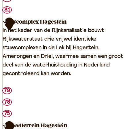
i
81
s
V
Stuwcomplex Hagestein
2
i
In het kader van de Rijnkanalisatie bouwt
a
Rijkswaterstaat drie vrijwel identieke
n
stuwcomplexen in de Lek bij Hagestein,
e
Amerongen en Driel, waarmee samen een groot
n
deel van de waterhuishouding in Nederland
gecontroleerd kan worden.
S
79
t
78
u
75
w
c
Kasteelterrein Hagestein
3