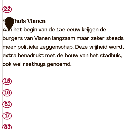
22
Stadhuis Vianen
1
Aan het begin van de 15e eeuw krijgen de
burgers van Vianen langzaam maar zeker steeds
meer politieke zeggenschap. Deze vrijheid wordt
extra benadrukt met de bouw van het stadhuis,
ook wel raethuys genoemd.
S
15
t
16
a
61
d
h
17
u
83