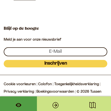
u
u
T
k
p
s
s
u
s
s
s
e
e
s
Blijf op de hoogte
n
n
e
Meld je aan voor onze nieuwsbrief
L
L
n
e
e
L
k
k
e
&
&
k
Inschrijven
L
L
&
i
i
L
Cookie voorkeuren
|
Colofon
|
Toegankelijkheidsverklaring
|
n
n
i
Privacy verklaring
|
Boekingsvoorwaarden
| © 2026 Tussen
g
g
n
Lek & Linge
e
e
g
e