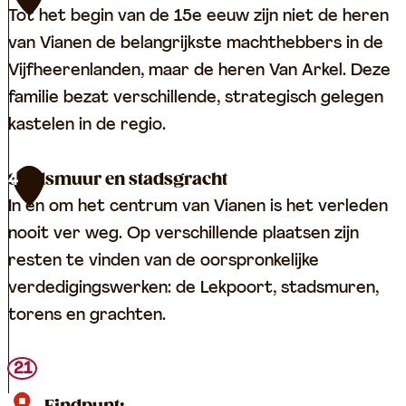
o
Tot het begin van de 15e eeuw zijn niet de heren
m
van Vianen de belangrijkste machthebbers in de
p
Vijfheerenlanden, maar de heren Van Arkel. Deze
l
familie bezat verschillende, strategisch gelegen
e
kastelen in de regio.
x
H
K
Stadsmuur en stadsgracht
4
a
a
In en om het centrum van Vianen is het verleden
g
s
nooit ver weg. Op verschillende plaatsen zijn
e
t
resten te vinden van de oorspronkelijke
s
e
verdedigingswerken: de Lekpoort, stadsmuren,
t
e
torens en grachten.
e
l
i
t
S
21
n
e
t