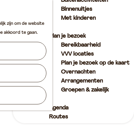
Buitenactiviteiten
K
Z
Binnenuitjes
a
o
M
Met kinderen
ijk zijn om de website
a
e
e
ee akkoord te gaan.
r
k
n
Plan je bezoek
t
e
u
Bereikbaarheid
n
VVV locaties
Plan je bezoek op de kaart
Overnachten
Arrangementen
Groepen & zakelijk
Agenda
Routes