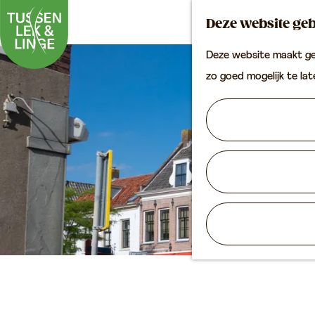
Deze website geb
Deze website maakt geb
G
zo goed mogelijk te la
a
n
a
a
r
d
e
h
o
m
e