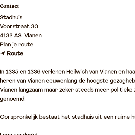
Contact
p
a
Stadhuis
g
Voorstraat 30
e
4132 AS
Vianen
n
Plan je route
n
a
Route
a
a
a
r
In 1335 en 1336 verlenen Heilwich van Vianen en h
r
S
heren van Vianen eeuwenlang de hoogste gezaghebber
S
t
Vianen langzaam maar zeker steeds meer politieke 
t
a
genoemd.
a
d
d
h
Oorspronkelijk bestaat het stadhuis uit een ruime ha
h
u