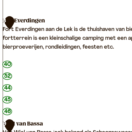
G
r
W
Fort Everdingen
8
o
e
Fort Everdingen aan de Lek is de thuishaven van b
e
r
fortterrein is een kleinschalige camping met een a
n
k
bierproeverijen, rondleidingen, feesten etc.
e
a
w
a
F
40
e
n
o
52
g
h
r
e
44
t
t
E
45
S
v
46
p
e
o
Wiel van Bassa
9
r