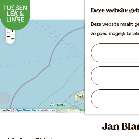
Deze website geb
Deze website maakt geb
+
G
zo goed mogelijk te la
−
a
n
a
a
r
d
e
h
Leaflet
|
©
OpenStreetMap
contributors
o
Jan Bla
m
e