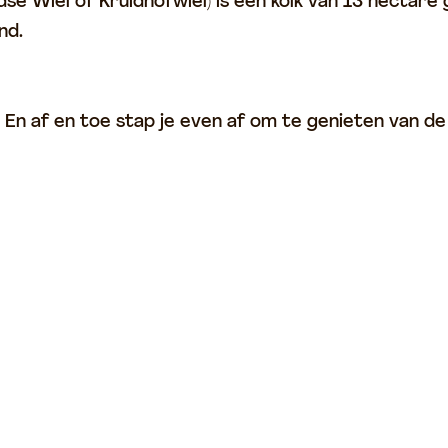
e Wiel of Kruidhofwiel) is een kolk van 13 hectare
nd.
 En af en toe stap je even af om te genieten van de 