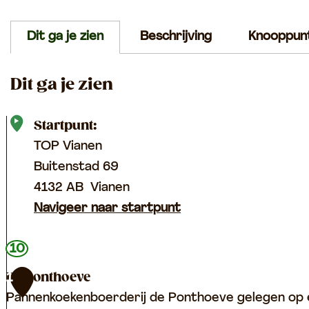
Dit ga je zien
Beschrijving
Knooppun
Dit ga je zien
Startpunt:
TOP Vianen
Buitenstad 69
4132 AB
Vianen
Navigeer naar startpunt
10
De Ponthoeve
1
Pannenkoekenboerderij de Ponthoeve gelegen op een 