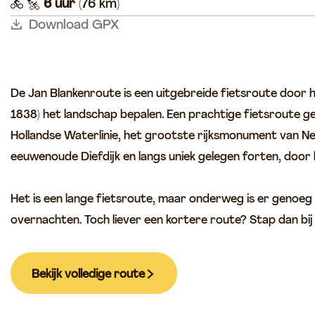
6 uur
(76 km)
p
Download GPX
a
g
e
De Jan Blankenroute is een uitgebreide fietsroute door 
1838) het landschap bepalen. Een prachtige fietsroute g
Hollandse Waterlinie, het grootste rijksmonument van Ned
eeuwenoude Diefdijk en langs uniek gelegen forten, door
Het is een lange fietsroute, maar onderweg is er genoeg g
overnachten. Toch liever een kortere route? Stap dan b
Bekijk volledige route