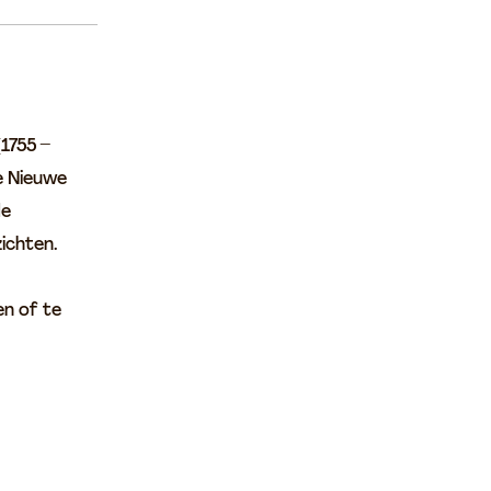
1755 –
e Nieuwe
de
zichten.
en of te