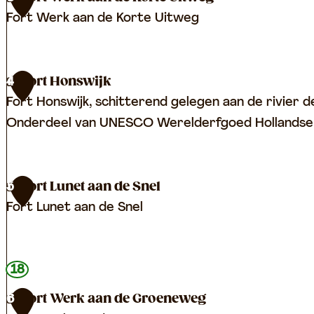
é
Fort Werk aan de Korte Uitweg
H
o
t
F
Fort Honswijk
4
e
o
Fort Honswijk, schitterend gelegen aan de rivier de
l
r
Onderdeel van UNESCO Werelderfgoed Hollandse 
-
t
R
W
e
e
F
Fort Lunet aan de Snel
5
s
r
o
Fort Lunet aan de Snel
t
k
r
a
a
t
u
a
H
F
18
r
n
o
o
a
Fort Werk aan de Groeneweg
6
d
n
r