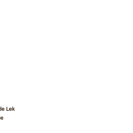
de Lek
de