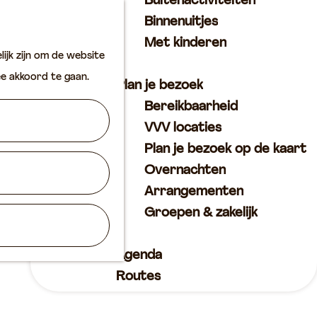
Buitenactiviteiten
K
Z
Binnenuitjes
a
o
M
Met kinderen
ijk zijn om de website
a
e
e
ee akkoord te gaan.
r
k
n
Plan je bezoek
t
e
u
Bereikbaarheid
n
VVV locaties
Plan je bezoek op de kaart
Overnachten
Arrangementen
Groepen & zakelijk
Agenda
Routes