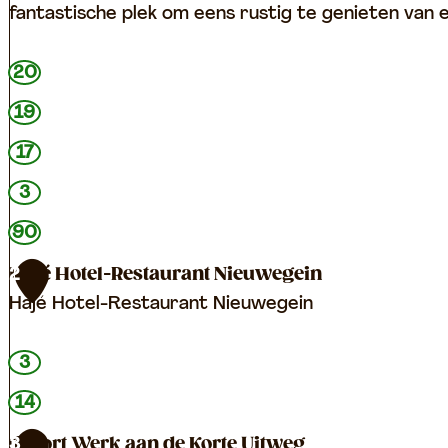
fantastische plek om eens rustig te genieten van e
D
20
e
19
P
17
o
n
3
t
90
h
Hajé Hotel-Restaurant Nieuwegein
2
o
Hajé Hotel-Restaurant Nieuwegein
e
v
H
3
e
a
14
j
Fort Werk aan de Korte Uitweg
3