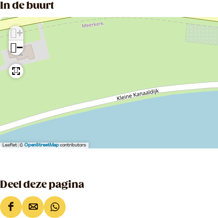
In de buurt
+
−
Leaflet
|
©
OpenStreetMap
contributors
Deel deze pagina
D
D
D