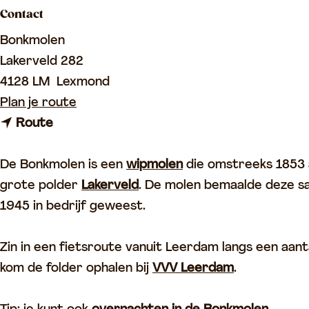
Contact
p
a
Bonkmolen
g
Lakerveld 282
e
4128 LM
Lexmond
n
Plan je route
n
a
Route
a
a
a
r
De Bonkmolen is een
wipmolen
die omstreeks 1853 a
r
B
grote polder
Lakerveld
. De molen bemaalde deze 
B
o
1945 in bedrijf geweest.
o
n
n
k
Zin in een fietsroute vanuit Leerdam langs een aan
k
m
kom de folder ophalen bij
VVV Leerdam
.
m
o