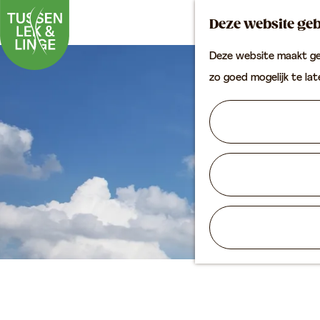
Deze website geb
Deze website maakt geb
G
zo goed mogelijk te la
a
n
a
a
r
d
e
h
o
m
e