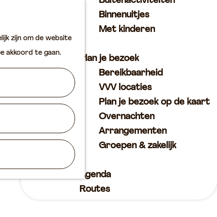
Buitenactiviteiten
K
Z
Binnenuitjes
a
o
M
Met kinderen
ijk zijn om de website
a
e
e
ee akkoord te gaan.
r
k
n
Plan je bezoek
t
e
u
Bereikbaarheid
n
VVV locaties
Plan je bezoek op de kaart
Overnachten
Arrangementen
Groepen & zakelijk
Agenda
Routes