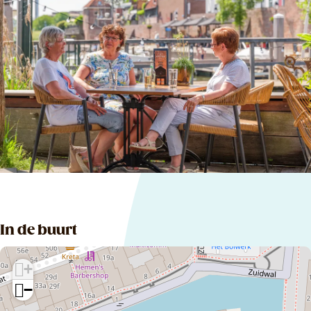
In de buurt
+
−