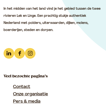
e
e
e
In het midden van het land vind je het gebied tussen de twee
z
z
z
rivieren Lek en Linge. Een prachtig stukje authentiek
e
e
e
Nederland met polders, uiterwaarden, dijken, molens,
p
p
p
boerderijen, steden en dorpen.
a
a
a
g
g
g
i
i
i
n
n
n
L
F
I
a
a
a
i
a
n
o
o
o
n
c
s
p
p
p
Veel bezochte pagina's
k
e
t
F
e
W
e
b
a
Contact
a
-
h
d
o
g
Onze organisatie
c
m
a
I
o
r
Pers & media
e
a
t