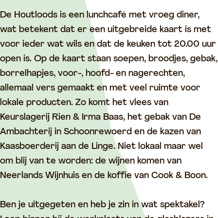
o
t
u
o
l
o
l
t
u
o
De Houtloods is een lunchcafé met vroeg diner,
d
o
l
t
o
wat betekent dat er een uitgebreide kaart is met
s
o
o
l
d
voor ieder wat wils en dat de keuken tot 20.00 uur
d
o
o
s
open is. Op de kaart staan soepen, broodjes, gebak,
s
d
o
borrelhapjes, voor-, hoofd- en nagerechten,
s
d
allemaal vers gemaakt en met veel ruimte voor
s
lokale producten. Zo komt het vlees van
Keurslagerij Rien & Irma Baas, het gebak van De
Ambachterij in Schoonrewoerd en de kazen van
Kaasboerderij aan de Linge. Niet lokaal maar wel
om blij van te worden: de wijnen komen van
Neerlands Wijnhuis en de koffie van Cook & Boon.
Ben je uitgegeten en heb je zin in wat spektakel?