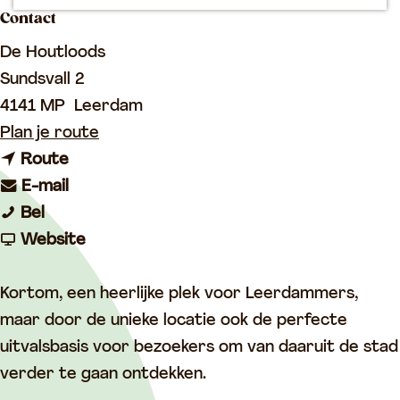
p
Contact
a
De Houtloods
g
Sundsvall 2
e
4141 MP
Leerdam
n
Plan je route
n
a
Route
a
n
a
E-mail
D
a
a
r
Bel
e
r
a
v
D
Website
H
D
r
a
e
o
e
D
n
H
Kortom, een heerlijke plek voor Leerdammers,
u
H
e
D
o
maar door de unieke locatie ook de perfecte
t
o
H
e
u
uitvalsbasis voor bezoekers om van daaruit de stad
l
u
o
H
t
verder te gaan ontdekken.