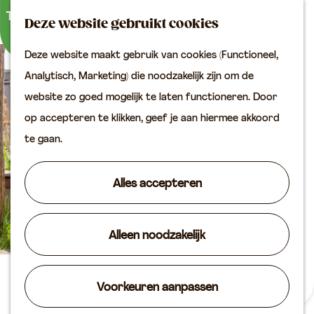
Buitenactiviteiten
K
Z
Binnenuitjes
Deze website gebruikt cookies
a
o
M
Met kinderen
Deze website maakt gebruik van cookies (Functioneel,
a
e
e
G
Analytisch, Marketing) die noodzakelijk zijn om de
r
k
n
Plan je bezoek
a
website zo goed mogelijk te laten functioneren. Door
t
e
u
Bereikbaarheid
n
op accepteren te klikken, geef je aan hiermee akkoord
n
VVV locaties
a
te gaan.
Plan je bezoek op de
a
kaart
r
Alles accepteren
Overnachten
d
Arrangementen
e
Groepen & zakelijk
Alleen noodzakelijk
h
o
Agenda
m
De Houtloods
Voorkeuren aanpassen
Routes
e