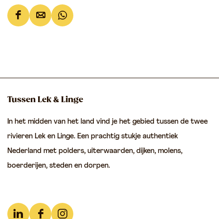
D
D
D
e
e
e
e
e
e
l
l
l
d
d
d
e
e
e
Tussen Lek & Linge
z
z
z
In het midden van het land vind je het gebied tussen de twee
e
e
e
rivieren Lek en Linge. Een prachtig stukje authentiek
p
p
p
Nederland met polders, uiterwaarden, dijken, molens,
a
a
a
boerderijen, steden en dorpen.
g
g
g
i
i
i
n
n
n
a
a
a