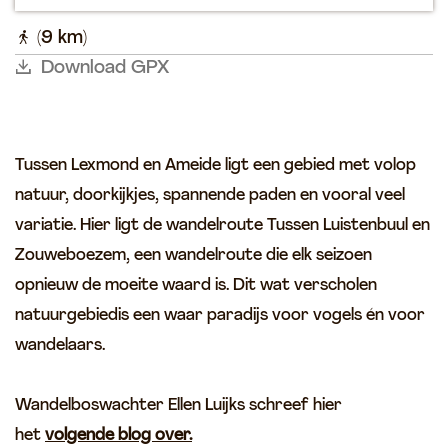
a
k
p
l
k
(9 km)
a
Download GPX
g
e
Tussen Lexmond en Ameide ligt een gebied met volop
natuur, doorkijkjes, spannende paden en vooral veel
variatie. Hier ligt de wandelroute Tussen Luistenbuul en
Zouweboezem, een wandelroute die elk seizoen
opnieuw de moeite waard is. Dit wat verscholen
natuurgebiedis een waar paradijs voor vogels én voor
wandelaars.
Wandelboswachter Ellen Luijks schreef hier
het
volgende blog over.