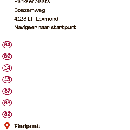
Parkeerplaats
Boezemweg
4128 LT
Lexmond
Navigeer naar startpunt
84
89
14
15
87
88
82
Eindpunt: