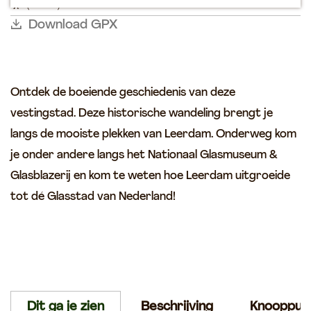
(4 km)
n
p
n
o
i
t
a
Download GPX
u
a
z
_
a
w
w
e
g
a
l
v
n
l
e
G
k
a
t
l
Ontdek de boeiende geschiedenis van deze
n
o
a
A
r
vestingstad. Deze historische wandeling brengt je
s
e
e
langs de mooiste plekken van Leerdam. Onderweg kom
m
r
n
u
je onder andere langs het Nationaal Glasmuseum &
d
s
s
Glasblazerij en kom te weten hoe Leerdam uitgroeide
e
e
n
tot dé Glasstad van Nederland!
u
m
Dit ga je zien
Beschrijving
Knooppun