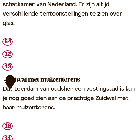
schatkamer van Nederland. Er zijn altijd
verschillende tentoonstellingen te zien over
glas.
N
84
a
12
t
13
i
o
Zuidwal met muizentorens
2
n
Dat Leerdam van oudsher een vestingstad is kun
a
je nog goed zien aan de prachtige Zuidwal met
a
haar muizentorens.
l
G
Z
16
l
u
11