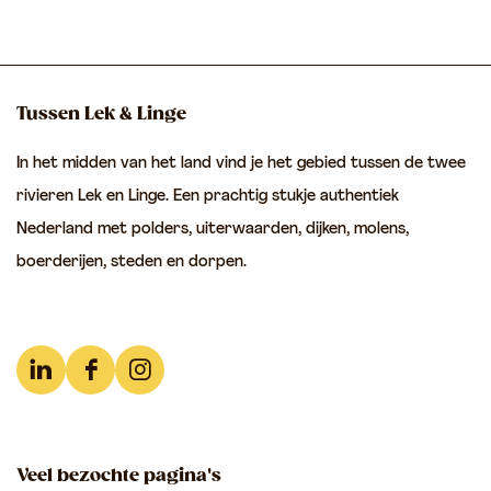
e
e
e
n
l
l
l
A
d
d
d
e
e
e
e
r
Tussen Lek & Linge
z
z
z
d
In het midden van het land vind je het gebied tussen de twee
e
e
e
e
rivieren Lek en Linge. Een prachtig stukje authentiek
p
p
p
n
Nederland met polders, uiterwaarden, dijken, molens,
a
a
a
boerderijen, steden en dorpen.
g
g
g
i
i
i
n
n
n
a
a
a
L
F
I
o
o
o
i
a
n
p
p
p
n
c
s
F
e
W
Veel bezochte pagina's
k
e
t