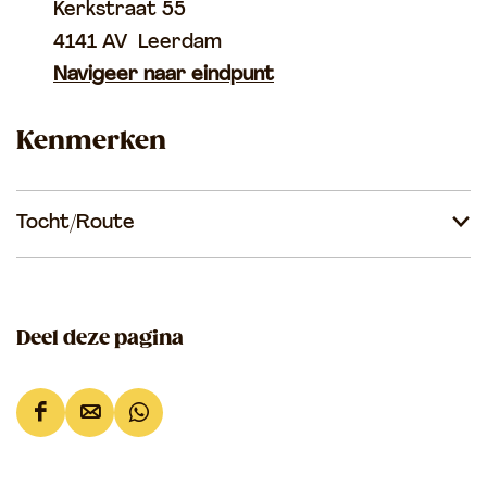
a
f
Kerkstraat 55
o
m
j
4141 AV
Leerdam
r
e
Navigeer naar eindpunt
e
v
n
Kenmerken
a
s
n
M
Tocht/Route
e
v
r
o
Deel deze pagina
u
w
D
D
D
v
e
e
e
a