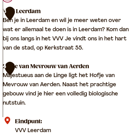
a
i
VVV Leerdam
3
s
d
Ben je in Leerdam en wil je meer weten over
m
w
wat er allemaal te doen is in Leerdam? Kom dan
u
a
bij ons langs in het VVV Je vindt ons in het hart
s
l
van de stad, op Kerkstraat 55.
e
m
u
e
V
Hofje van Mevrouw van Aerden
4
m
t
V
Majestueus aan de Linge ligt het Hofje van
m
V
Mevrouw van Aerden. Naast het prachtige
u
L
gebouw vind je hier een volledig biologische
i
e
nutstuin.
z
e
e
r
H
Eindpunt:
n
d
o
VVV Leerdam
t