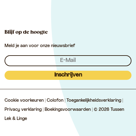
u
u
T
o
p
s
s
u
k
p
s
s
s
e
e
s
Blijf op de hoogte
n
n
e
Meld je aan voor onze nieuwsbrief
L
L
n
e
e
L
k
k
e
&
&
k
Inschrijven
L
L
&
i
i
L
Cookie voorkeuren
|
Colofon
|
Toegankelijkheidsverklaring
|
n
n
i
Privacy verklaring
|
Boekingsvoorwaarden
| © 2026 Tussen
g
g
n
Lek & Linge
e
e
g
e