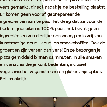
P
o
n
'
meer dan 20 miljoen pizza’s. Al de pizza’s worden
i
'
o
s
vers gemaakt, direct nadat je de bestelling plaatst.
z
s
'
P
Er komen geen vooraf geprepareerde
z
P
s
i
ingrediënten aan te pas. Het deeg dat ze voor de
a
i
P
z
bodem gebruiken is 100% puur: het bevat geen
V
z
i
z
ingrediënten van dierlijke oorsprong en is vrij van
i
z
z
a
kunstmatige geur-, kleur- en smaakstoffen. Ook de
a
a
z
V
groenten zijn verser dan vers! En ze bezorgen je
n
V
a
i
pizza gemiddeld binnen 21 minuten. In alle smaken
e
i
V
a
en variaties die je kunt bedenken, inclusief
n
a
i
n
vegetarische, veganistische en glutenvrije opties.
n
a
e
Eet smakelijk!
e
n
n
n
e
n