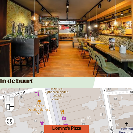
In de buurt
+
−
Domino's Pizza