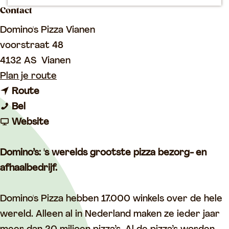
p
Contact
a
Domino's Pizza Vianen
g
voorstraat 48
e
4132 AS
Vianen
n
Plan je route
n
a
Route
D
a
a
Bel
o
a
v
r
Website
m
r
a
D
i
D
n
o
Domino’s: 's werelds grootste pizza bezorg- en
n
o
D
m
afhaalbedrijf.
o
m
o
i
'
i
m
n
Domino's Pizza hebben 17.000 winkels over de hele
s
n
i
o
wereld. Alleen al in Nederland maken ze ieder jaar