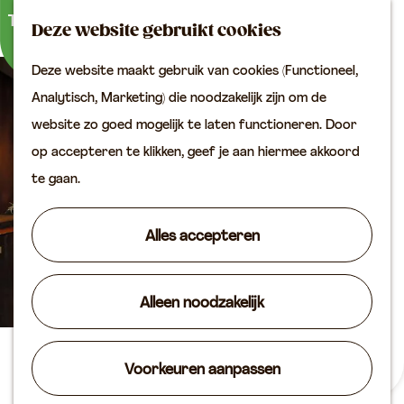
Buitenactiviteiten
K
Z
Binnenuitjes
Deze website gebruikt cookies
a
o
M
Met kinderen
Deze website maakt gebruik van cookies (Functioneel,
a
e
e
G
Analytisch, Marketing) die noodzakelijk zijn om de
r
k
n
Plan je bezoek
a
website zo goed mogelijk te laten functioneren. Door
t
e
u
Bereikbaarheid
n
op accepteren te klikken, geef je aan hiermee akkoord
n
VVV locaties
a
te gaan.
Plan je bezoek op de
a
kaart
r
Alles accepteren
Overnachten
d
Arrangementen
e
Groepen & zakelijk
Alleen noodzakelijk
h
o
Agenda
m
Domino's Pizza Vianen
Voorkeuren aanpassen
Routes
e