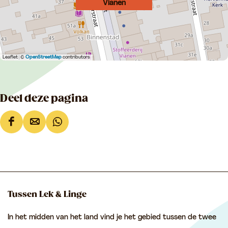
Vianen
Leaflet
|
©
OpenStreetMap
contributors
Deel deze pagina
D
D
D
e
e
e
e
e
e
l
l
l
d
d
d
Tussen Lek & Linge
e
e
e
In het midden van het land vind je het gebied tussen de twee
z
z
z