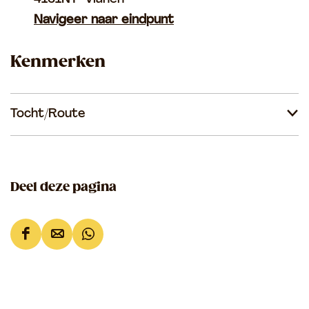
Navigeer naar eindpunt
Kenmerken
Tocht/Route
Deel deze pagina
D
D
D
e
e
e
e
e
e
l
l
l