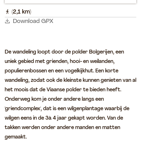
a
a
p
l
l
k
k
(2,1 km)
a
Download GPX
g
e
De wandeling loopt door de polder Bolgerijen, een
uniek gebied met grienden, hooi- en weilanden,
populierenbossen en een vogelkijkhut. Een korte
wandeling, zodat ook de kleinste kunnen genieten van al
het moois dat de Viaanse polder te bieden heeft.
Onderweg kom je onder andere langs een
'griendcomplex', dat is een wilgenplantage waarbij de
wilgen eens in de 3à 4 jaar gekapt worden. Van de
takken werden onder andere manden en matten
gemaakt.