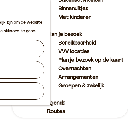
Buitenactiviteiten
K
Z
Binnenuitjes
a
o
M
Met kinderen
ijk zijn om de website
a
e
e
ee akkoord te gaan.
r
k
n
Plan je bezoek
t
e
u
Bereikbaarheid
n
VVV locaties
Plan je bezoek op de kaart
Overnachten
Arrangementen
Groepen & zakelijk
Agenda
Routes