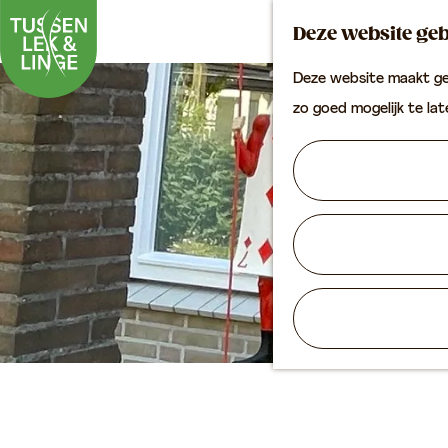
Deze website geb
Deze website maakt geb
G
zo goed mogelijk te la
a
n
a
a
r
d
e
h
o
m
e