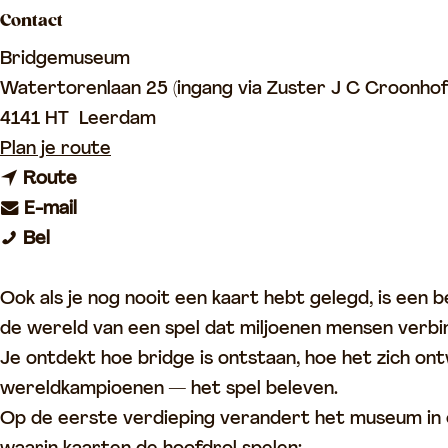
Contact
p
a
Bridgemuseum
g
Watertorenlaan 25 (ingang via Zuster J C Croonhof
e
4141 HT
Leerdam
n
Plan je route
n
a
Route
a
n
a
E-mail
B
a
a
r
Bel
r
r
a
B
i
B
r
r
Ook als je nog nooit een kaart hebt gelegd, is een
d
r
B
i
de wereld van een spel dat miljoenen mensen verbi
g
i
r
d
Je ontdekt hoe bridge is ontstaan, hoe het zich o
e
d
i
g
wereldkampioenen — het spel beleven.
m
g
d
e
Op de eerste verdieping verandert het museum in 