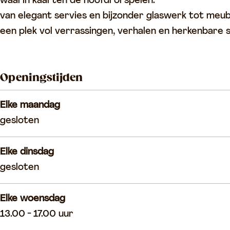
u
e
g
m
waarin kaarten de hoofdrol spelen:
s
m
e
u
van elegant servies en bijzonder glaswerk tot meubel
e
u
m
s
een plek vol verrassingen, verhalen en herkenbare 
u
s
u
e
m
e
s
u
Openingstijden
u
e
m
m
u
Elke maandag
m
gesloten
Elke dinsdag
gesloten
Elke woensdag
13.00 - 17.00 uur