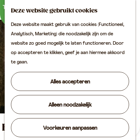
Buitenactiviteiten
K
Z
Binnenuitjes
Deze website gebruikt cookies
a
o
M
Met kinderen
Deze website maakt gebruik van cookies (Functioneel,
a
e
e
G
Analytisch, Marketing) die noodzakelijk zijn om de
r
k
n
Plan je bezoek
a
website zo goed mogelijk te laten functioneren. Door
t
e
u
Bereikbaarheid
n
op accepteren te klikken, geef je aan hiermee akkoord
n
VVV locaties
a
te gaan.
Plan je bezoek op de
a
kaart
r
Alles accepteren
Overnachten
d
Arrangementen
e
Groepen & zakelijk
Alleen noodzakelijk
h
o
Agenda
m
Bierbrouwerij Duits & Lauret
Voorkeuren aanpassen
Routes
e