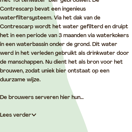
o
o
u
met ‘fortenwater’ bier gebrouwen. De
u
u
w
Contrescarp bevat een ingenieus
w
w
e
waterfiltersysteem. Via het dak van de
e
e
r
Contrescarp wordt het water gefilterd en druipt
r
r
i
het in een periode van 3 maanden via waterkokers
i
i
j
in een waterbassin onder de grond. Dit water
j
j
D
werd in het verleden gebruikt als drinkwater door
D
D
u
de manschappen. Nu dient het als bron voor het
u
u
i
brouwen, zodat uniek bier ontstaat op een
i
i
t
duurzame wijze.
t
t
s
s
s
&
De brouwers serveren hier hun…
&
&
L
L
L
a
Lees verder
a
a
u