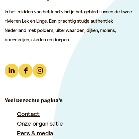
e
e
e
In het midden van het land vind je het gebied tussen de twee
z
z
z
rivieren Lek en Linge. Een prachtig stukje authentiek
e
e
e
Nederland met polders, uiterwaarden, dijken, molens,
p
p
p
boerderijen, steden en dorpen.
a
a
a
g
g
g
i
i
i
n
n
n
L
F
I
a
a
a
i
a
n
o
o
o
n
c
s
p
p
p
Veel bezochte pagina's
k
e
t
F
e
W
e
b
a
Contact
a
-
h
d
o
g
Onze organisatie
c
m
a
I
o
r
Pers & media
e
a
t