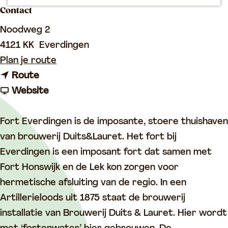
p
Contact
a
Noodweg 2
g
4121 KK
Everdingen
e
n
Plan je route
n
a
Route
a
v
a
Website
a
a
r
r
n
B
Fort Everdingen is de imposante, stoere thuishaven
B
B
i
van brouwerij Duits&Lauret. Het fort bij
i
i
e
Everdingen is een imposant fort dat samen met
e
e
r
Fort Honswijk en de Lek kon zorgen voor
r
r
b
hermetische afsluiting van de regio. In een
b
b
r
Artillerieloods uit 1875 staat de brouwerij
r
r
o
installatie van Brouwerij Duits & Lauret. Hier wordt