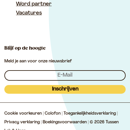
n
k
a
Word partner
b
i
s
T
T
m
Vacatures
o
l
A
u
u
T
o
p
s
s
u
k
p
s
s
s
e
e
s
Blijf op de hoogte
n
n
e
Meld je aan voor onze nieuwsbrief
L
L
n
e
e
L
k
k
e
&
&
k
Inschrijven
L
L
&
i
i
L
Cookie voorkeuren
|
Colofon
|
Toegankelijkheidsverklaring
|
n
n
i
Privacy verklaring
|
Boekingsvoorwaarden
| © 2026 Tussen
g
g
n