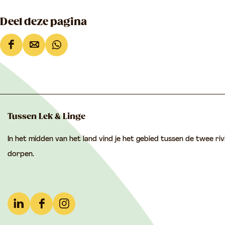
n
e
n
Deel deze pagina
D
D
D
e
e
e
e
e
e
l
l
l
d
d
d
Tussen Lek & Linge
e
e
e
In het midden van het land vind je het gebied tussen de twee riv
z
z
z
dorpen.
e
e
e
p
p
p
a
a
a
g
g
g
L
F
I
i
i
i