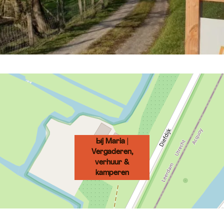
Bij Maria |
Vergaderen,
verhuur &
kamperen