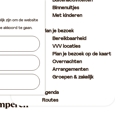
Buitenactiviteiten
K
Z
Binnenuitjes
a
o
M
Met kinderen
ijk zijn om de website
a
e
e
ee akkoord te gaan.
r
k
n
Plan je bezoek
t
e
u
Bereikbaarheid
n
VVV locaties
Plan je bezoek op de kaart
Overnachten
Arrangementen
Groepen & zakelijk
Agenda
Routes
amperen