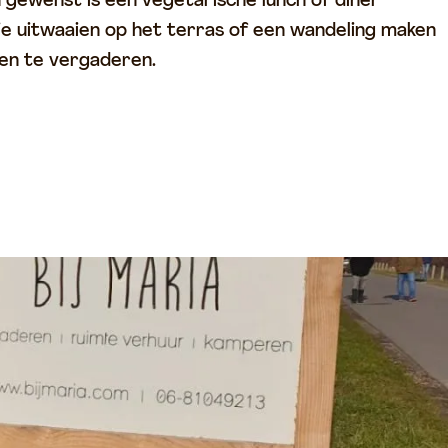
n gewenst is een vegetarische lunch of diner
 je uitwaaien op het terras of een wandeling maken
ten te vergaderen.