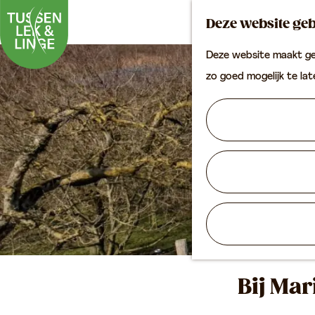
Deze website geb
Deze website maakt geb
G
zo goed mogelijk te la
a
n
a
a
r
d
e
h
o
Bij Ma
m
e