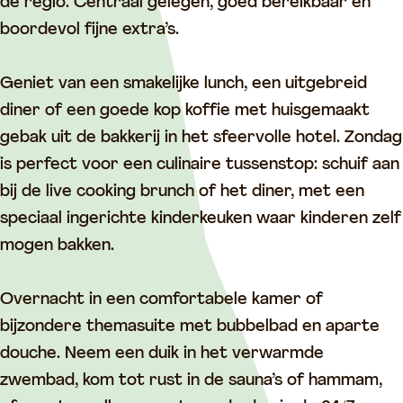
a
r
e
d
V
de regio. Centraal gelegen, goed bereikbaar en
l
V
r
e
a
boordevol fijne extra’s.
k
a
V
r
l
H
l
a
V
k
Geniet van een smakelijke lunch, een uitgebreid
o
k
l
a
H
diner of een goede kop koffie met huisgemaakt
t
H
k
l
o
gebak uit de bakkerij in het sfeervolle hotel. Zondag
e
o
H
k
t
is perfect voor een culinaire tussenstop: schuif aan
l
t
o
H
e
bij de live cooking brunch of het diner, met een
V
e
t
o
l
speciaal ingerichte kinderkeuken waar kinderen zelf
i
l
e
t
V
mogen bakken.
a
V
l
e
i
n
i
V
l
a
Overnacht in een comfortabele kamer of
e
a
i
V
n
bijzondere themasuite met bubbelbad en aparte
n
n
a
i
e
douche. Neem een duik in het verwarmde
-
e
n
a
n
zwembad, kom tot rust in de sauna’s of hammam,