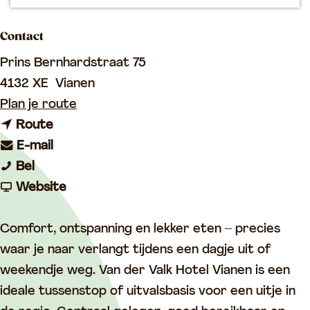
p
a
Contact
g
Prins Bernhardstraat 75
e
4132 XE
Vianen
n
Plan je route
n
a
Route
a
n
a
E-mail
V
a
a
r
Bel
a
r
a
v
V
Website
n
V
r
a
a
d
a
V
n
n
Comfort, ontspanning en lekker eten – precies
e
n
a
V
d
waar je naar verlangt tijdens een dagje uit of
r
d
n
a
e
weekendje weg. Van der Valk Hotel Vianen is een
V
e
d
n
r
ideale tussenstop of uitvalsbasis voor een uitje in