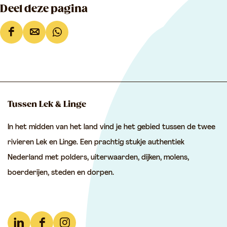
Deel deze pagina
D
D
D
e
e
e
e
e
e
l
l
l
d
d
d
Tussen Lek & Linge
e
e
e
In het midden van het land vind je het gebied tussen de twee
z
z
z
rivieren Lek en Linge. Een prachtig stukje authentiek
e
e
e
Nederland met polders, uiterwaarden, dijken, molens,
p
p
p
boerderijen, steden en dorpen.
a
a
a
g
g
g
i
i
i
n
n
n