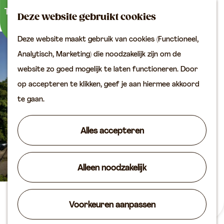
Buitenactiviteiten
K
Z
Binnenuitjes
Deze website gebruikt cookies
a
o
M
Met kinderen
Deze website maakt gebruik van cookies (Functioneel,
a
e
e
G
Analytisch, Marketing) die noodzakelijk zijn om de
r
k
n
Plan je bezoek
a
website zo goed mogelijk te laten functioneren. Door
t
e
u
Bereikbaarheid
n
op accepteren te klikken, geef je aan hiermee akkoord
n
VVV locaties
a
te gaan.
Plan je bezoek op de
a
kaart
r
Alles accepteren
Overnachten
d
Arrangementen
e
Groepen & zakelijk
Alleen noodzakelijk
h
o
Agenda
m
Van der Valk Hotel Vianen -
Voorkeuren aanpassen
Routes
e
Utrecht