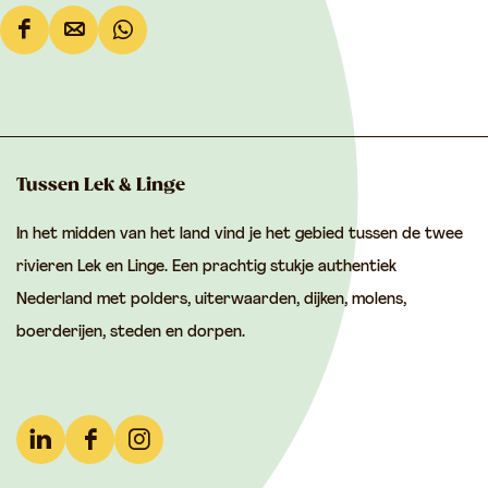
o
i
i
D
D
D
e
e
e
e
e
e
l
l
l
d
d
d
Tussen Lek & Linge
e
e
e
In het midden van het land vind je het gebied tussen de twee
z
z
z
rivieren Lek en Linge. Een prachtig stukje authentiek
e
e
e
Nederland met polders, uiterwaarden, dijken, molens,
p
p
p
boerderijen, steden en dorpen.
a
a
a
g
g
g
i
i
i
n
n
n
L
F
I
a
a
a
i
a
n