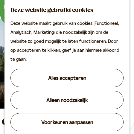
Buitenactiviteiten
K
Z
Binnenuitjes
Deze website gebruikt cookies
a
o
M
Met kinderen
Deze website maakt gebruik van cookies (Functioneel,
a
e
e
G
Analytisch, Marketing) die noodzakelijk zijn om de
r
k
n
Plan je bezoek
a
website zo goed mogelijk te laten functioneren. Door
t
e
u
Bereikbaarheid
n
op accepteren te klikken, geef je aan hiermee akkoord
n
VVV locaties
a
te gaan.
Plan je bezoek op de
a
kaart
r
Alles accepteren
Overnachten
d
Arrangementen
e
Groepen & zakelijk
Alleen noodzakelijk
h
o
Agenda
m
Oplaadpunt De Schaapskooi
Voorkeuren aanpassen
Routes
e