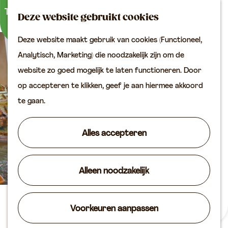
Buitenactiviteiten
K
Z
Binnenuitjes
Deze website gebruikt cookies
a
o
M
Met kinderen
Deze website maakt gebruik van cookies (Functioneel,
a
e
e
G
Analytisch, Marketing) die noodzakelijk zijn om de
r
k
n
Plan je bezoek
a
website zo goed mogelijk te laten functioneren. Door
t
e
u
Bereikbaarheid
n
op accepteren te klikken, geef je aan hiermee akkoord
n
VVV locaties
a
te gaan.
Plan je bezoek op de
a
kaart
r
Alles accepteren
Overnachten
d
Arrangementen
e
Groepen & zakelijk
Alleen noodzakelijk
h
o
Agenda
m
Museum Dorestad
Voorkeuren aanpassen
Routes
e