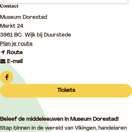
p
Contact
a
Museum Dorestad
g
Markt 24
e
3961 BC
Wijk bij Duurstede
n
Plan je route
n
a
Route
a
n
a
E-mail
a
a
r
r
a
M
F
M
r
u
a
Tickets
u
M
s
c
s
u
e
e
e
s
u
b
Beleef de middeleeuwen in Museum Dorestad!
u
e
m
o
Stap binnen in de wereld van Vikingen, handelaren