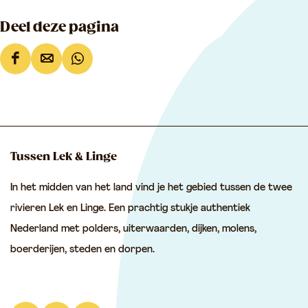
Deel deze pagina
D
D
D
e
e
e
e
e
e
l
l
l
d
d
d
Tussen Lek & Linge
e
e
e
In het midden van het land vind je het gebied tussen de twee
z
z
z
rivieren Lek en Linge. Een prachtig stukje authentiek
e
e
e
Nederland met polders, uiterwaarden, dijken, molens,
p
p
p
boerderijen, steden en dorpen.
a
a
a
g
g
g
i
i
i