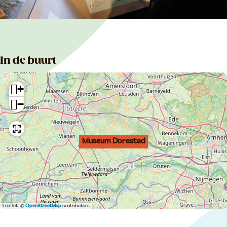
In de buurt
+
−
Museum Dorestad
Leaflet
|
©
OpenStreetMap
contributors