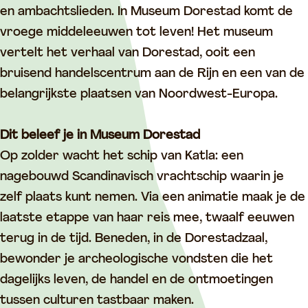
m
u
D
o
en ambachtslieden. In Museum Dorestad komt de
D
m
o
k
vroege middeleeuwen tot leven! Het museum
o
D
r
M
vertelt het verhaal van Dorestad, ooit een
r
o
e
u
bruisend handelscentrum aan de Rijn en een van de
e
r
s
s
belangrijkste plaatsen van Noordwest-Europa.
s
e
t
e
t
s
a
u
Dit beleef je in Museum Dorestad
a
t
d
m
Op zolder wacht het schip van Katla: een
d
a
D
nagebouwd Scandinavisch vrachtschip waarin je
d
o
zelf plaats kunt nemen. Via een animatie maak je de
r
laatste etappe van haar reis mee, twaalf eeuwen
e
terug in de tijd. Beneden, in de Dorestadzaal,
s
bewonder je archeologische vondsten die het
t
dagelijks leven, de handel en de ontmoetingen
a
tussen culturen tastbaar maken.