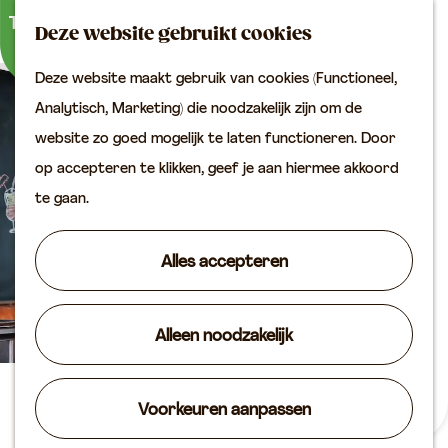
Buitenactiviteiten
K
Z
Binnenuitjes
Deze website gebruikt cookies
a
o
M
Met kinderen
Deze website maakt gebruik van cookies (Functioneel,
a
e
e
G
Analytisch, Marketing) die noodzakelijk zijn om de
r
k
n
Plan je bezoek
a
website zo goed mogelijk te laten functioneren. Door
t
e
u
Bereikbaarheid
n
op accepteren te klikken, geef je aan hiermee akkoord
n
VVV locaties
a
te gaan.
Plan je bezoek op de
a
kaart
r
Alles accepteren
Overnachten
d
Arrangementen
e
Groepen & zakelijk
Alleen noodzakelijk
h
o
Agenda
m
Café Lekzicht
Voorkeuren aanpassen
Routes
e