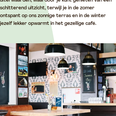
k
e
e
z
uiterwaarden, waardoor je kunt genieten van een
z
k
k
i
schitterend uitzicht, terwijl je in de zomer
i
z
z
c
ontspant op ons zonnige terras en in de winter
c
i
i
h
jezelf lekker opwarmt in het gezellige café.
h
c
c
t
t
h
h
t
t