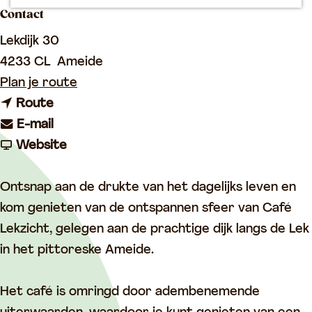
p
Contact
a
Lekdijk 30
g
4233 CL
Ameide
e
n
Plan je route
n
a
Route
a
n
a
E-mail
a
a
v
r
Website
r
a
a
C
C
r
n
a
Ontsnap aan de drukte van het dagelijks leven en
a
C
C
f
kom genieten van de ontspannen sfeer van Café
f
a
a
é
Lekzicht, gelegen aan de prachtige dijk langs de Lek
é
f
f
L
in het pittoreske Ameide.
L
é
é
e
e
L
L
k
Het café is omringd door adembenemende