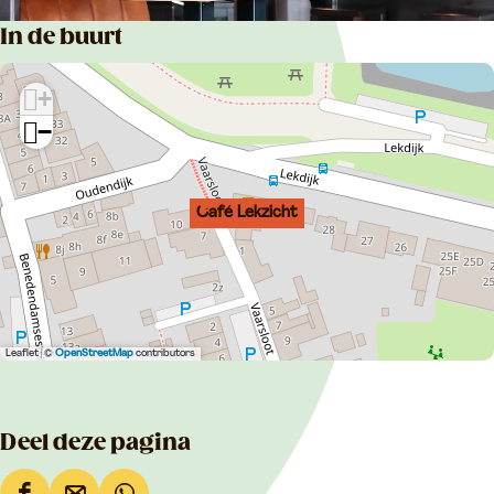
In de buurt
+
−
Café Lekzicht
Leaflet
|
©
OpenStreetMap
contributors
Deel deze pagina