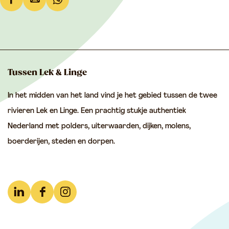
D
D
D
e
e
e
e
e
e
l
l
l
d
d
d
Tussen Lek & Linge
e
e
e
In het midden van het land vind je het gebied tussen de twee
z
z
z
rivieren Lek en Linge. Een prachtig stukje authentiek
e
e
e
Nederland met polders, uiterwaarden, dijken, molens,
p
p
p
boerderijen, steden en dorpen.
a
a
a
g
g
g
i
i
i
n
n
n
L
F
I
a
a
a
i
a
n
o
o
o