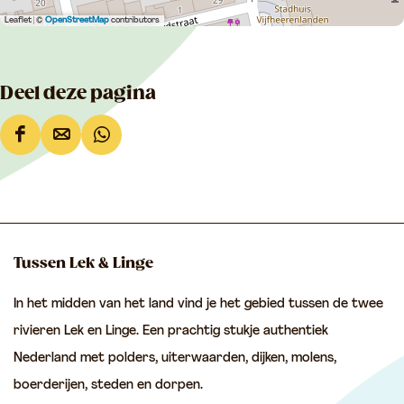
Leaflet
|
©
OpenStreetMap
contributors
Deel deze pagina
D
D
D
e
e
e
e
e
e
l
l
l
d
d
d
Tussen Lek & Linge
e
e
e
In het midden van het land vind je het gebied tussen de twee
z
z
z
rivieren Lek en Linge. Een prachtig stukje authentiek
e
e
e
Nederland met polders, uiterwaarden, dijken, molens,
p
p
p
boerderijen, steden en dorpen.
a
a
a