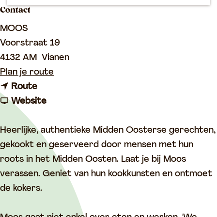
p
Contact
a
MOOS
g
Voorstraat 19
e
4132 AM
Vianen
n
Plan je route
n
a
Route
a
v
a
Website
a
a
r
r
n
M
Heerlijke, authentieke Midden Oosterse gerechten,
M
M
O
gekookt en geserveerd door mensen met hun
O
O
O
roots in het Midden Oosten. Laat je bij Moos
O
O
S
verassen. Geniet van hun kookkunsten en ontmoet
S
S
de kokers.