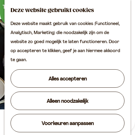
Buitenactiviteiten
K
Z
Binnenuitjes
Deze website gebruikt cookies
a
o
M
Met kinderen
Deze website maakt gebruik van cookies (Functioneel,
a
e
e
G
Analytisch, Marketing) die noodzakelijk zijn om de
r
k
n
Plan je bezoek
a
website zo goed mogelijk te laten functioneren. Door
t
e
u
Bereikbaarheid
n
op accepteren te klikken, geef je aan hiermee akkoord
n
VVV locaties
a
te gaan.
Plan je bezoek op de
a
kaart
r
Alles accepteren
Overnachten
d
Arrangementen
e
Groepen & zakelijk
Alleen noodzakelijk
h
o
Agenda
m
MOOS
Voorkeuren aanpassen
Routes
e