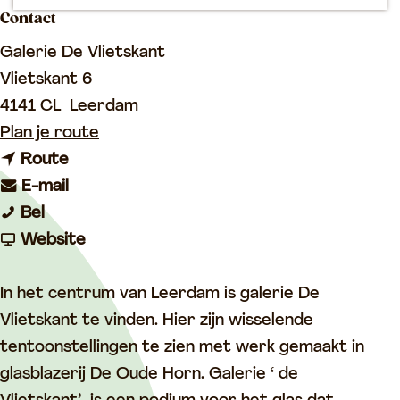
p
Contact
a
Galerie De Vlietskant
g
Vlietskant 6
e
4141 CL
Leerdam
n
Plan je route
n
a
Route
a
n
a
E-mail
G
a
a
r
Bel
a
r
a
v
G
Website
l
G
r
a
a
e
a
G
n
l
In het centrum van Leerdam is galerie De
r
l
a
G
e
Vlietskant te vinden. Hier zijn wisselende
i
e
l
a
r
tentoonstellingen te zien met werk gemaakt in
e
r
e
l
i
glasblazerij De Oude Horn. Galerie ‘ de