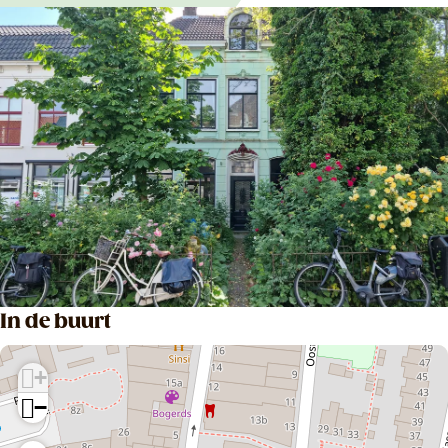
In de buurt
+
−