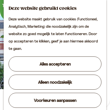
Buitenactiviteiten
K
Z
Binnenuitjes
Deze website gebruikt cookies
a
o
M
Met kinderen
Deze website maakt gebruik van cookies (Functioneel,
a
e
e
G
Analytisch, Marketing) die noodzakelijk zijn om de
r
k
n
Plan je bezoek
a
website zo goed mogelijk te laten functioneren. Door
t
e
u
Bereikbaarheid
n
op accepteren te klikken, geef je aan hiermee akkoord
n
VVV locaties
a
te gaan.
Plan je bezoek op de
a
kaart
r
Alles accepteren
Overnachten
d
Arrangementen
e
Groepen & zakelijk
Alleen noodzakelijk
h
o
Agenda
m
Galerie De Vlietskant
Voorkeuren aanpassen
Routes
e