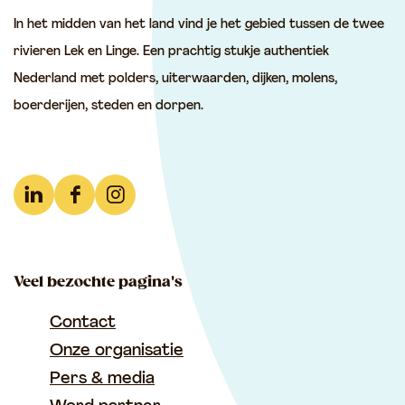
e
e
e
In het midden van het land vind je het gebied tussen de twee
z
z
z
rivieren Lek en Linge. Een prachtig stukje authentiek
e
e
e
Nederland met polders, uiterwaarden, dijken, molens,
p
p
p
boerderijen, steden en dorpen.
a
a
a
g
g
g
i
i
i
n
n
n
L
F
I
a
a
a
i
a
n
o
o
o
n
c
s
p
p
p
Veel bezochte pagina's
k
e
t
F
e
W
e
b
a
Contact
a
-
h
d
o
g
Onze organisatie
c
m
a
I
o
r
Pers & media
e
a
t
n
k
a