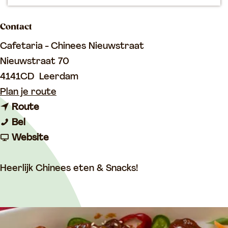
p
a
Contact
g
Cafetaria - Chinees Nieuwstraat
e
Nieuwstraat 70
4141CD
Leerdam
n
Plan je route
n
a
Route
C
a
a
Bel
a
a
v
r
Website
f
r
a
C
e
C
n
a
Heerlijk Chinees eten & Snacks!
t
a
C
f
a
f
a
e
r
e
f
t