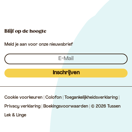
u
u
T
o
p
s
s
u
k
p
s
s
s
e
e
s
Blijf op de hoogte
n
n
e
Meld je aan voor onze nieuwsbrief
L
L
n
e
e
L
k
k
e
&
&
k
Inschrijven
L
L
&
i
i
L
Cookie voorkeuren
|
Colofon
|
Toegankelijkheidsverklaring
|
n
n
i
Privacy verklaring
|
Boekingsvoorwaarden
| © 2026 Tussen
g
g
n
Lek & Linge
e
e
g
e