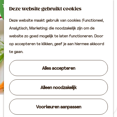
Buitenactiviteiten
K
Z
Binnenuitjes
Deze website gebruikt cookies
a
o
M
Met kinderen
Deze website maakt gebruik van cookies (Functioneel,
a
e
e
G
Analytisch, Marketing) die noodzakelijk zijn om de
r
k
n
Plan je bezoek
a
website zo goed mogelijk te laten functioneren. Door
t
e
u
Bereikbaarheid
n
op accepteren te klikken, geef je aan hiermee akkoord
n
VVV locaties
a
te gaan.
Plan je bezoek op de
a
kaart
r
Alles accepteren
Overnachten
d
Arrangementen
e
Groepen & zakelijk
Alleen noodzakelijk
h
o
Agenda
m
Cafetaria - Chinees
Voorkeuren aanpassen
Routes
e
Nieuwstraat