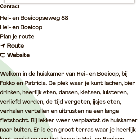
p
Contact
a
Hei- en Boeicopseweg 88
g
Hei- en Boeicop
e
n
Plan je route
n
a
Route
a
v
a
Website
a
a
r
r
n
E
Welkom in de huiskamer van Hei- en Boeicop, bij
E
E
e
Fokko en Patricia. De plek waar je kunt lachen, bier
e
e
t
drinken, heerlijk eten, dansen, kletsen, luisteren,
t
t
c
verliefd worden, de tijd vergeten, ijsjes eten,
c
c
a
verhalen vertellen en uitrusten na een lange
a
a
f
fietstocht. Bij lekker weer verplaatst de huiskamer
f
f
é
naar buiten. Er is een groot terras waar je heerlijk