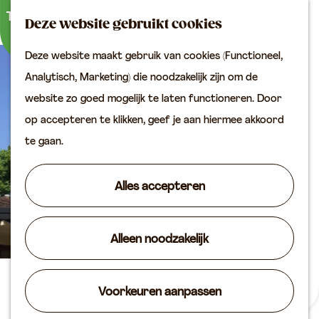
Buitenactiviteiten
K
Z
Binnenuitjes
Deze website gebruikt cookies
a
o
M
Met kinderen
Deze website maakt gebruik van cookies (Functioneel,
a
e
e
G
Analytisch, Marketing) die noodzakelijk zijn om de
r
k
n
Plan je bezoek
a
website zo goed mogelijk te laten functioneren. Door
t
e
u
Bereikbaarheid
n
op accepteren te klikken, geef je aan hiermee akkoord
n
VVV locaties
a
te gaan.
Plan je bezoek op de
a
kaart
r
Alles accepteren
Overnachten
d
Arrangementen
e
Groepen & zakelijk
Alleen noodzakelijk
h
o
Agenda
m
Eetcafé 't Trefpunt
Voorkeuren aanpassen
Routes
e