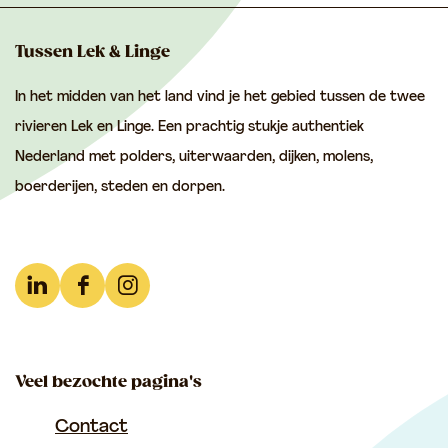
l
l
l
d
d
d
Tussen Lek & Linge
e
e
e
In het midden van het land vind je het gebied tussen de twee
z
z
z
rivieren Lek en Linge. Een prachtig stukje authentiek
e
e
e
Nederland met polders, uiterwaarden, dijken, molens,
p
p
p
boerderijen, steden en dorpen.
a
a
a
g
g
g
i
i
i
n
n
n
L
F
I
a
a
a
i
a
n
o
o
o
n
c
s
p
p
p
Veel bezochte pagina's
k
e
t
F
e
W
e
b
a
Contact
a
-
h