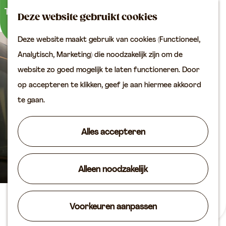
Buitenactiviteiten
K
Z
Binnenuitjes
Deze website gebruikt cookies
a
o
M
Met kinderen
Deze website maakt gebruik van cookies (Functioneel,
a
e
e
G
Analytisch, Marketing) die noodzakelijk zijn om de
r
k
n
Plan je bezoek
a
website zo goed mogelijk te laten functioneren. Door
t
e
u
Bereikbaarheid
n
op accepteren te klikken, geef je aan hiermee akkoord
n
VVV locaties
a
te gaan.
Plan je bezoek op de
a
kaart
r
Alles accepteren
Overnachten
d
Arrangementen
e
Groepen & zakelijk
Alleen noodzakelijk
h
o
Agenda
m
Camperplaats Leerdam
Voorkeuren aanpassen
Routes
e
Glasmuseum