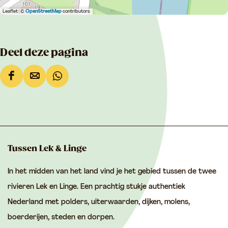
l
a
Leaflet
|
©
OpenStreetMap
contributors
a
s
s
m
m
u
Deel deze pagina
u
s
s
e
D
D
D
e
u
e
e
e
u
m
e
e
e
m
l
l
l
d
d
d
Tussen Lek & Linge
e
e
e
In het midden van het land vind je het gebied tussen de twee
z
z
z
rivieren Lek en Linge. Een prachtig stukje authentiek
e
e
e
Nederland met polders, uiterwaarden, dijken, molens,
p
p
p
boerderijen, steden en dorpen.
a
a
a