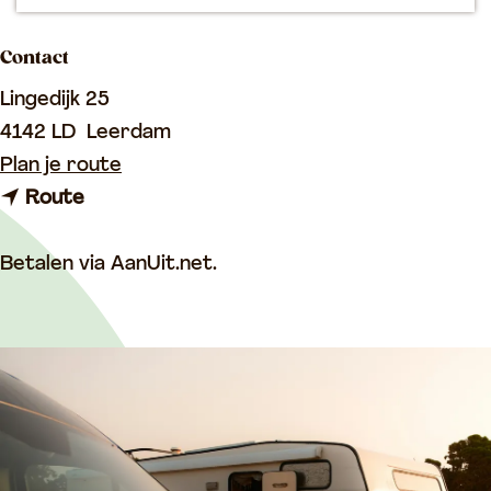
p
a
Contact
g
Lingedijk 25
e
4142 LD
Leerdam
n
Plan je route
n
a
Route
a
a
a
r
Betalen via AanUit.net.
r
C
C
a
a
m
m
p
p
e
e
r