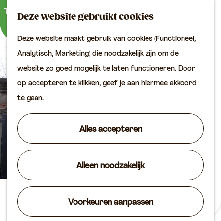
Buitenactiviteiten
K
Z
Binnenuitjes
Deze website gebruikt cookies
a
o
M
Met kinderen
Deze website maakt gebruik van cookies (Functioneel,
a
e
e
G
Analytisch, Marketing) die noodzakelijk zijn om de
r
k
n
Plan je bezoek
a
website zo goed mogelijk te laten functioneren. Door
t
e
u
Bereikbaarheid
n
op accepteren te klikken, geef je aan hiermee akkoord
n
VVV locaties
a
te gaan.
Plan je bezoek op de
a
kaart
r
Alles accepteren
Overnachten
d
Arrangementen
e
Groepen & zakelijk
Alleen noodzakelijk
h
o
Agenda
m
Bed & Breakfast Arkel
Voorkeuren aanpassen
Routes
e