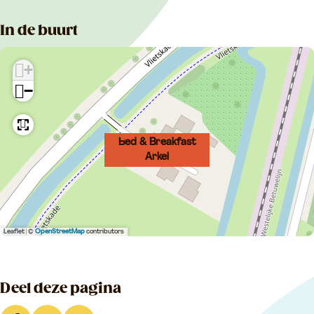
In de buurt
+
−
Bed & Breakfast
Arkel
Leaflet
|
©
OpenStreetMap
contributors
Deel deze pagina