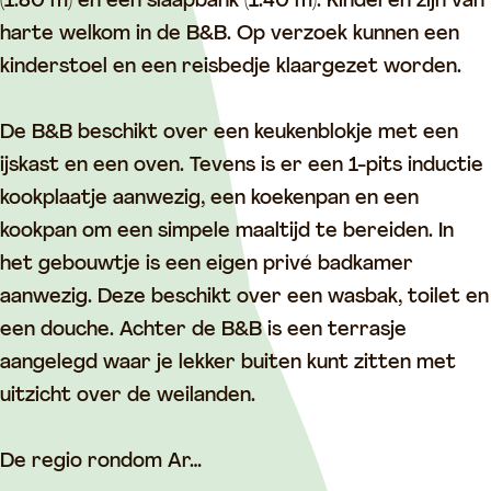
a
r
B
&
e
(1.80 m) en een slaapbank (1.40 m). Kinderen zijn van
k
e
r
B
a
harte welkom in de B&B. Op verzoek kunnen een
f
a
e
r
k
kinderstoel en een reisbedje klaargezet worden.
a
k
a
e
f
s
f
k
a
a
De B&B beschikt over een keukenblokje met een
t
a
f
k
s
ijskast en een oven. Tevens is er een 1-pits inductie
A
s
a
f
t
kookplaatje aanwezig, een koekenpan en een
r
t
s
a
A
kookpan om een simpele maaltijd te bereiden. In
k
A
t
s
r
het gebouwtje is een eigen privé badkamer
e
r
A
t
k
aanwezig. Deze beschikt over een wasbak, toilet en
l
k
r
A
e
een douche. Achter de B&B is een terrasje
e
k
r
l
aangelegd waar je lekker buiten kunt zitten met
l
e
k
uitzicht over de weilanden.
l
e
l
De regio rondom Ar…