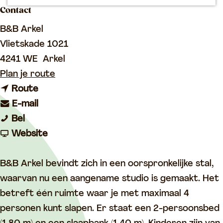
p
Contact
a
B&B Arkel
g
Vlietskade 1021
e
4241 WE
Arkel
n
Plan je route
n
a
Route
a
n
a
E-mail
B
a
a
r
Bel
e
r
a
v
B
Website
d
B
r
a
e
&
e
B
n
d
B&B Arkel bevindt zich in een oorspronkelijke stal,
B
d
e
B
&
waarvan nu een aangename studio is gemaakt. Het
r
&
d
e
B
betreft één ruimte waar je met maximaal 4
e
B
&
d
r
personen kunt slapen. Er staat een 2-persoonsbed