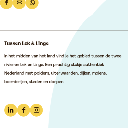
D
D
D
e
e
e
e
e
e
l
l
l
d
d
d
Tussen Lek & Linge
e
e
e
In het midden van het land vind je het gebied tussen de twee
z
z
z
rivieren Lek en Linge. Een prachtig stukje authentiek
e
e
e
Nederland met polders, uiterwaarden, dijken, molens,
p
p
p
boerderijen, steden en dorpen.
a
a
a
g
g
g
i
i
i
n
n
n
L
F
I
a
a
a
i
a
n
o
o
o