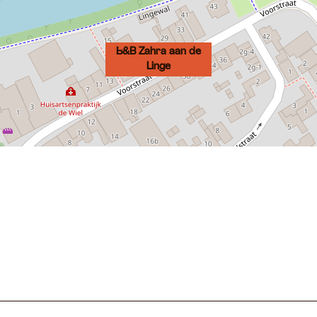
B&B Zahra aan de
Linge