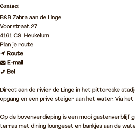
Contact
p
a
B&B Zahra aan de Linge
g
Voorstraat 27
e
4161 CS
Heukelum
n
Plan je route
n
a
Route
a
n
a
E-mail
B
a
a
r
Bel
&
r
a
B
B
B
r
&
Direct aan de rivier de Linge in het pittoreske st
Z
&
B
B
opgang en een privé steiger aan het water. Via het
a
B
&
Z
h
Z
B
a
Op de bovenverdieping is een mooi gastenverblijf g
r
a
Z
h
terras met dining loungeset en bankjes aan de wat