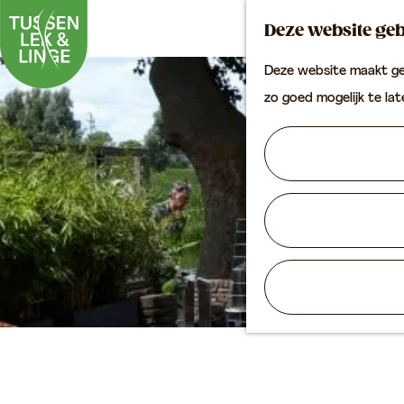
Deze website geb
Deze website maakt geb
G
zo goed mogelijk te la
a
n
a
a
r
d
e
h
o
m
e