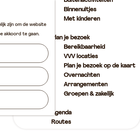
Buitenactiviteiten
K
Z
Binnenuitjes
a
o
M
Met kinderen
ijk zijn om de website
a
e
e
ee akkoord te gaan.
r
k
n
Plan je bezoek
t
e
u
Bereikbaarheid
n
VVV locaties
Plan je bezoek op de kaart
Overnachten
Arrangementen
Groepen & zakelijk
Agenda
Routes