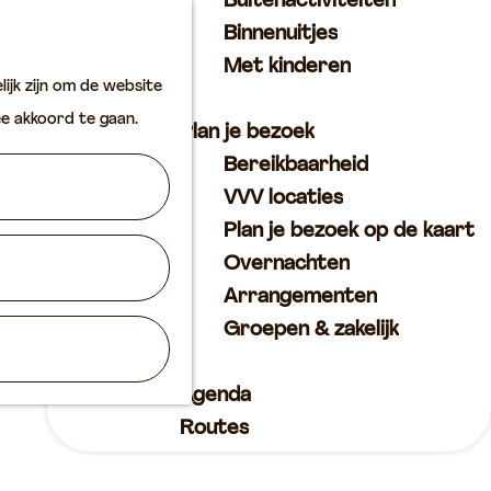
Buitenactiviteiten
K
Z
Binnenuitjes
a
o
M
Met kinderen
ijk zijn om de website
a
e
e
ee akkoord te gaan.
r
k
n
Plan je bezoek
t
e
u
Bereikbaarheid
n
VVV locaties
Plan je bezoek op de kaart
Overnachten
Arrangementen
Groepen & zakelijk
Agenda
Routes