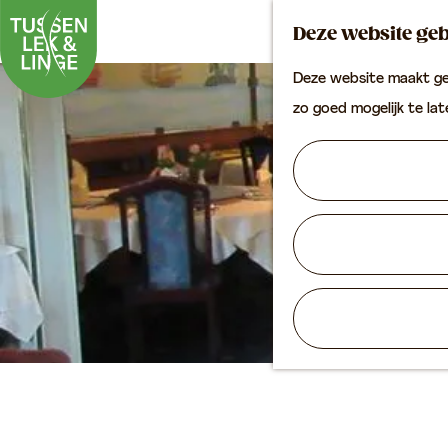
Deze website geb
Deze website maakt geb
G
zo goed mogelijk te la
a
n
a
a
r
d
e
h
o
m
e