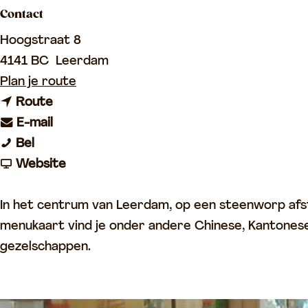
Contact
p
a
Hoogstraat 8
g
4141 BC
Leerdam
e
n
Plan je route
n
a
Route
a
n
a
E-mail
C
a
a
r
Bel
h
r
a
v
C
Website
i
C
r
a
h
n
h
C
n
i
In het centrum van Leerdam, op een steenworp afst
a
i
h
C
n
menukaart vind je onder andere Chinese, Kantonese 
G
n
i
h
a
gezelschappen.
a
a
n
i
G
r
G
a
n
a