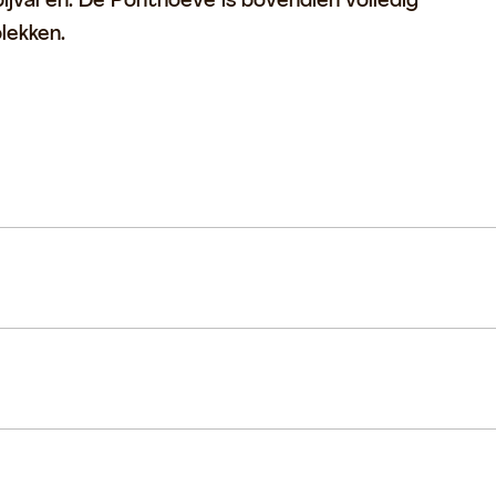
rbijvaren. De Ponthoeve is bovendien volledig
lekken.