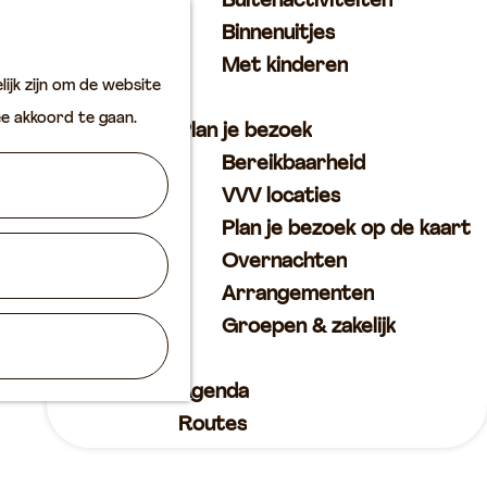
Buitenactiviteiten
K
Z
Binnenuitjes
a
o
M
Met kinderen
ijk zijn om de website
a
e
e
ee akkoord te gaan.
r
k
n
Plan je bezoek
t
e
u
Bereikbaarheid
n
VVV locaties
Plan je bezoek op de kaart
Overnachten
Arrangementen
Groepen & zakelijk
Agenda
Routes