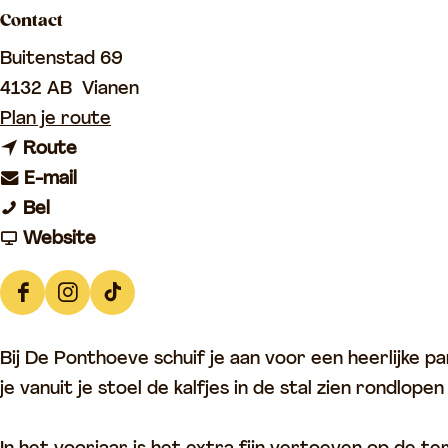
Contact
p
a
Buitenstad 69
g
4132 AB
Vianen
e
n
Plan je route
n
a
Route
a
n
a
E-mail
D
a
a
r
Bel
e
r
a
v
D
Website
P
D
r
a
e
o
e
D
n
P
F
I
T
n
P
e
D
o
a
n
i
t
o
P
e
n
Bij De Ponthoeve schuif je aan voor een heerlijke pa
c
s
k
h
n
o
P
t
je vanuit je stoel de kalfjes in de stal zien rondlop
e
t
t
o
t
n
o
h
b
a
o