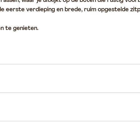
rrassen, waar je uitkijkt op de boten die rustig voo
 de eerste verdieping en brede, ruim opgestelde zitp
n te genieten.