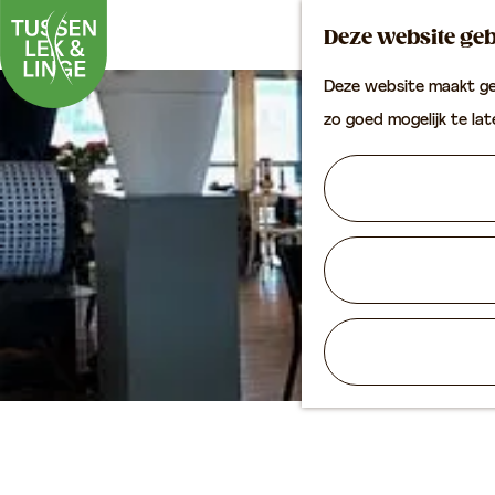
Deze website geb
Deze website maakt geb
G
zo goed mogelijk te la
a
n
a
a
r
d
e
h
o
m
e