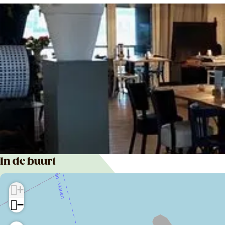
In de buurt
+
−