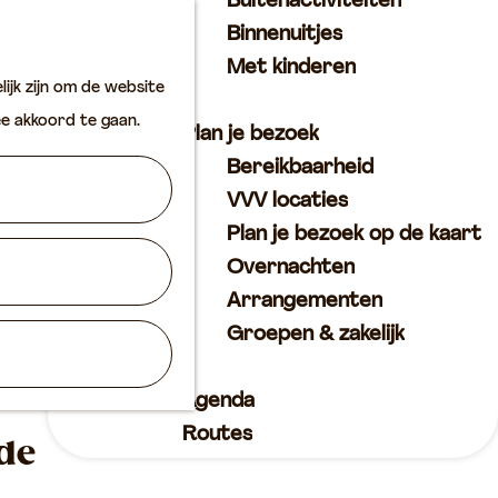
Buitenactiviteiten
K
Z
Binnenuitjes
a
o
M
Met kinderen
ijk zijn om de website
a
e
e
ee akkoord te gaan.
r
k
n
Plan je bezoek
t
e
u
Bereikbaarheid
n
VVV locaties
Plan je bezoek op de kaart
Overnachten
Arrangementen
Groepen & zakelijk
Agenda
Routes
ede