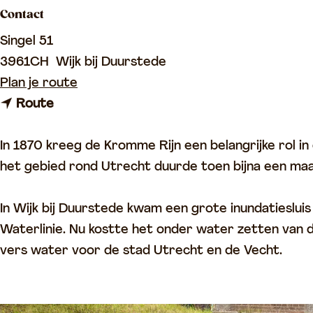
Contact
p
a
Singel 51
g
3961CH
Wijk bij Duurstede
e
n
Plan je route
n
a
Route
a
a
a
r
In 1870 kreeg de Kromme Rijn een belangrijke rol i
r
I
het gebied rond Utrecht duurde toen bijna een maa
I
n
n
u
In Wijk bij Duurstede kwam een grote inundatieslui
u
n
Waterlinie. Nu kostte het onder water zetten van d
n
d
vers water voor de stad Utrecht en de Vecht.
d
a
a
t