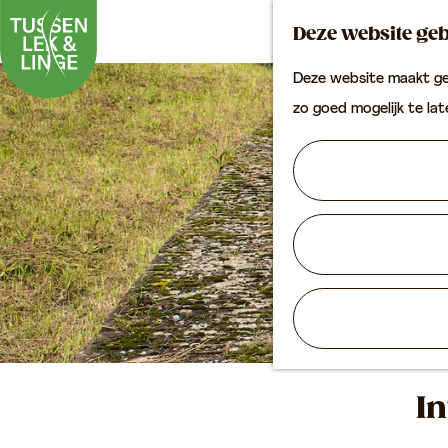
Deze website geb
Deze website maakt geb
G
zo goed mogelijk te la
a
n
a
a
r
d
e
h
o
In
m
e