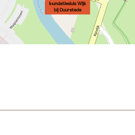
Inundatiesluis Wijk
bij Duurstede