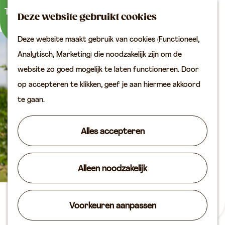
Buitenactiviteiten
K
Z
Binnenuitjes
Deze website gebruikt cookies
a
o
M
Met kinderen
Deze website maakt gebruik van cookies (Functioneel,
a
e
e
G
Analytisch, Marketing) die noodzakelijk zijn om de
r
k
n
Plan je bezoek
a
website zo goed mogelijk te laten functioneren. Door
t
e
u
Bereikbaarheid
n
op accepteren te klikken, geef je aan hiermee akkoord
n
VVV locaties
a
te gaan.
Plan je bezoek op de
a
kaart
r
Alles accepteren
Overnachten
d
Arrangementen
e
Groepen & zakelijk
Alleen noodzakelijk
h
o
Agenda
m
Linge Loods Paradijs
Voorkeuren aanpassen
Routes
e