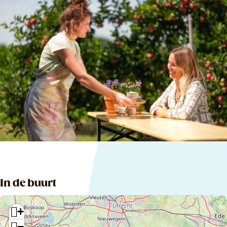
In de buurt
+
−