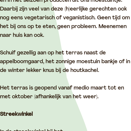
o
L
e
o
en in het seizoen producten uit ons moestuintje.
d
o
L
o
Daarbij zijn veel van deze (h)eerlijke gerechten ook
s
o
o
d
nog eens vegetarisch of veganistisch. Geen tijd om
P
d
o
s
het bij ons op te eten, geen probleem. Meenemen
a
s
d
P
naar huis kan ook.
r
P
s
a
a
a
P
r
Schuif gezellig aan op het terras naast de
d
r
a
a
appelboomgaard, het zonnige moestuin bankje of in
i
a
r
d
de winter lekker knus bij de houtkachel.
j
d
a
i
s
i
d
j
Het terras is geopend vanaf medio maart tot en
j
i
s
met oktober (afhankelijk van het weer).
s
j
s
Streekwinkel