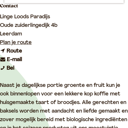
p
Contact
a
Linge Loods Paradijs
g
Oude zuiderlingedijk 4b
e
Leerdam
n
Plan je route
n
a
Route
a
n
a
E-mail
L
a
a
r
Bel
i
r
a
L
n
L
r
i
Naast je dagelijkse portie groente en fruit kun je
g
i
L
n
ook binnenlopen voor een lekkere kop koffie met
e
n
i
g
huisgemaakte taart of broodjes. Alle gerechten en
L
g
n
e
baksels worden met aandacht en liefde gemaakt en
o
e
g
L
zover mogelijk bereid met biologische ingrediënten