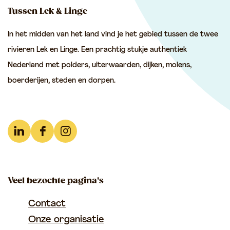
d
d
d
Tussen Lek & Linge
e
e
e
In het midden van het land vind je het gebied tussen de twee
z
z
z
rivieren Lek en Linge. Een prachtig stukje authentiek
e
e
e
Nederland met polders, uiterwaarden, dijken, molens,
p
p
p
boerderijen, steden en dorpen.
a
a
a
g
g
g
i
i
i
n
n
n
L
F
I
a
a
a
i
a
n
o
o
o
n
c
s
p
p
p
Veel bezochte pagina's
k
e
t
F
e
W
e
b
a
Contact
a
-
h
d
o
g
Onze organisatie
c
m
a